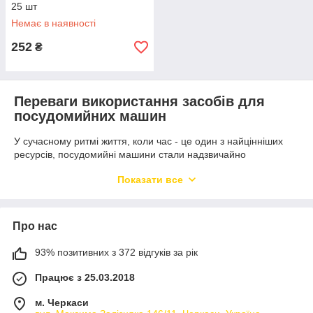
25 шт
Немає в наявності
252
₴
Переваги використання засобів для
посудомийних машин
У сучасному ритмі життя, коли час - це один з найцінніших
ресурсів, посудомийні машини стали надзвичайно
популярними і невід'ємною частиною багатьох господарств.
Показати все
Але що ще більше сприяє зручності та ефективності цього
процесу - це
засоби для посудомийних машин
.
Чому ж ці засоби стали настільки
популярними?
Про нас
По-перше, вони дозволяють значно заощадити час та
93% позитивних з 372 відгуків за рік
зусилля. Якщо раніше ми витрачали години на
ручне миття
посуду,
то зараз потрібно просто завантажити її у
Працює з 25.03.2018
посудомийку та додати відповідний засіб. Під час цього
процесу вони не лише дбайливо видаляють залишки їжі та
м. Черкаси
забруднень, а й забезпечують додаткову гігієну завдяки