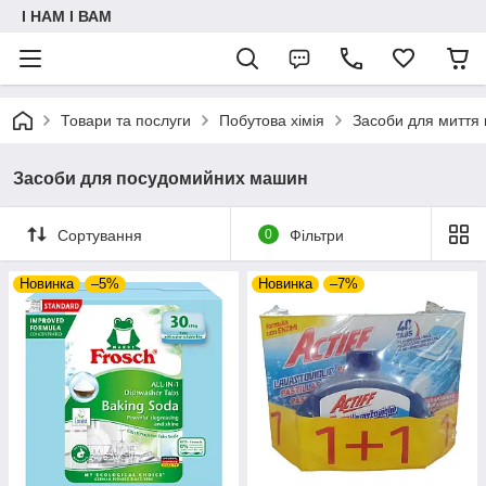
I НАМ I ВАМ
Товари та послуги
Побутова хімія
Засоби для миття 
Засоби для посудомийних машин
Сортування
0
Фільтри
Новинка
–5%
Новинка
–7%