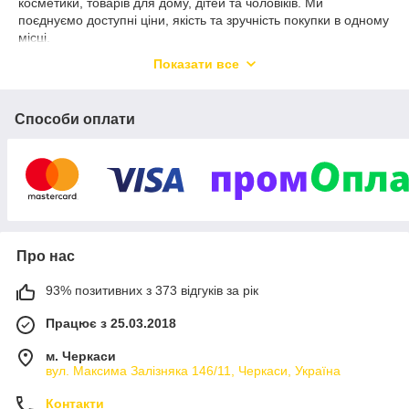
косметики, товарів для дому, дітей та чоловіків. Ми
поєднуємо доступні ціни, якість та зручність покупки в одному
місці.
Чому обирають нас?
Показати все
• Доступні ціни, постійні акції та вигідні пропозиції.
• Широкий вибір продукції, включаючи сучасні та екологічні
Способи оплати
засоби.
• Європейська якість товарів — надійність та безпека
використання.
• Більшість товарів завжди у наявності та готові до швидкої
відправки.
• Можливість роздрібних та оптових закупівель, вигідні умови
співпраці.
📲 Для оптових замовлень:
Про нас
+380 67 472 82 71
93% позитивних з 373 відгуків за рік
⸻
Доставка
Працює з 25.03.2018
Ми здійснюємо доставку:
м. Черкаси
• «Нова пошта»
вул. Максима Залізняка 146/11, Черкаси, Україна
• До пунктів видачі ROZETKA
• Курʼєром по м. Черкаси
Контакти