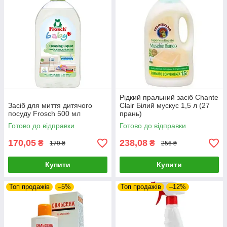
Рідкий пральний засіб Chante
Засіб для миття дитячого
Clair Білий мускус 1,5 л (27
посуду Frosch 500 мл
прань)
Готово до відправки
Готово до відправки
170,05
238,08
₴
₴
179 ₴
256 ₴
Купити
Купити
Топ продажів
–5%
Топ продажів
–12%