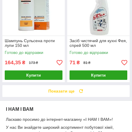
Шампунь Сульсена проти
Засіб чистячий для кухні Фея,
лупи 150 мл
спрей 500 мл
Готово до відправки
Готово до відправки
164,35
71
₴
₴
173 ₴
81 ₴
Купити
Купити
Показати ще
I НАМ I ВАМ
Ласкаво просимо до інтернет-магазину «І НАМ І ВАМ»!
У нас Ви знайдете широкий асортимент побутової хімії,