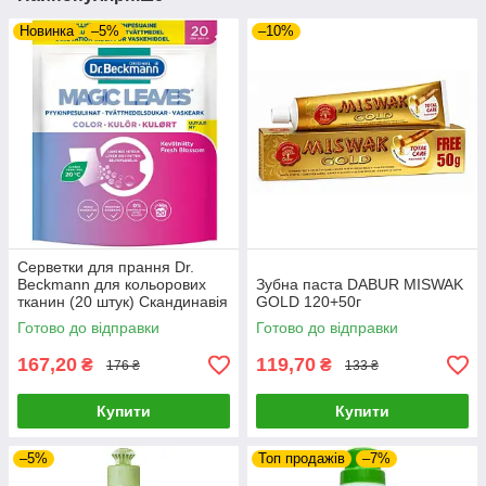
Новинка
–5%
–10%
Серветки для прання Dr.
Beckmann для кольорових
Зубна паста DABUR MISWAK
тканин (20 штук) Скандинавія
GOLD 120+50г
Готово до відправки
Готово до відправки
167,20
119,70
₴
₴
176 ₴
133 ₴
Купити
Купити
–5%
Топ продажів
–7%