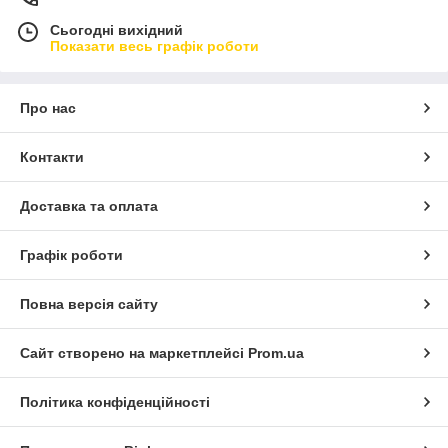
Вартість доставки:
Сьогодні вихідний
• тарифи «Нова пошта» та ROZETKA — за рахунок Покупця.
Показати весь графік роботи
• Курʼєр по м. Черкаси — 100 грн.
Термін зберігання відправлень у відділенні: 5 днів.
Мінімальна сума замовлення на сайті: 500 грн.
Про нас
⸻
Ми цінуємо кожного клієнта та прагнемо зробити Ваші
Контакти
покупки зручними, швидкими та вигідними
Доставка та оплата
Графік роботи
Повна версія сайту
Сайт створено на маркетплейсі
Prom.ua
Політика конфіденційності