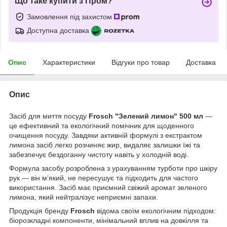
Що таке купити з Пром?
Замовлення під захистом
Доступна доставка
Опис
Характеристики
Відгуки про товар
Доставка
Опис
Засіб для миття посуду
Frosch "Зелений лимон" 500 мл
—
це ефективний та екологічний помічник для щоденного
очищення посуду. Завдяки активній формулі з екстрактом
лимона засіб легко розчиняє жир, видаляє залишки їжі та
забезпечує бездоганну чистоту навіть у холодній воді.
Формула засобу розроблена з урахуванням турботи про шкіру
рук — він м’який, не пересушує та підходить для частого
використання. Засіб має приємний свіжий аромат зеленого
лимона, який нейтралізує неприємні запахи.
Продукція бренду
Frosch
відома своїм екологічним підходом:
біорозкладні компоненти, мінімальний вплив на довкілля та