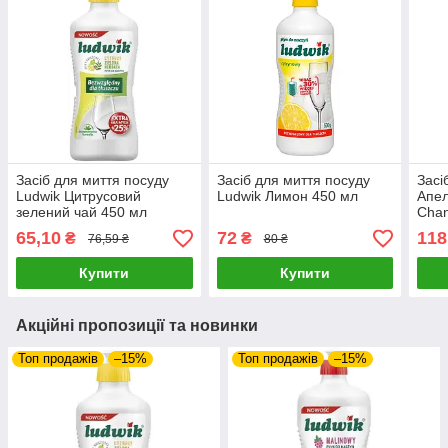
Засіб для миття посуду
Засіб для миття посуду
Засі
Ludwik Цитрусовий
Ludwik Лимон 450 мл
Апел
зелений чай 450 мл
Chan
65,10
72
118
₴
₴
76,59 ₴
80 ₴
Купити
Купити
Акційні пропозиції та новинки
Топ продажів
–15%
Топ продажів
–15%