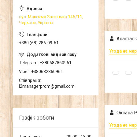
вул. Максима Залізняка 146/11,
Черкаси, Україна
Анастасія
+380 (68) 286-09-61
Угода на мар
Telegram
+380682860961
Viber
+380682860961
Співпраця
l2managerprom@gmail.com
Оксана Р
Графік роботи
Угода на мар
Понеділок
09:00
18:00