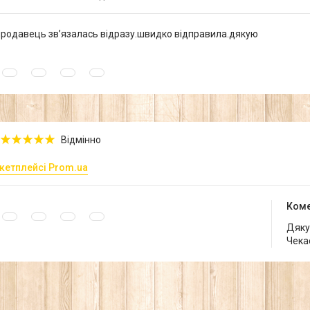
родавець звʼязалась відразу.швидко відправила.дякую
Відмінно
кетплейсі Prom.ua
Коме
Дякує
Чека