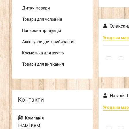
Дитячі товари
Товари для чоловіків
Олексан
Паперова продукція
Угода на мар
Аксесуари для прибирання
Косметика для взуття
Товари для випікання
Наталія П
Угода на мар
І НАМ І ВАМ