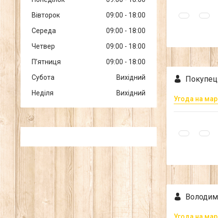
Вівторок
09:00
18:00
Середа
09:00
18:00
Четвер
09:00
18:00
Пʼятниця
09:00
18:00
Субота
Вихідний
Покупец
Неділя
Вихідний
Угода на мар
Володим
Угода на мар