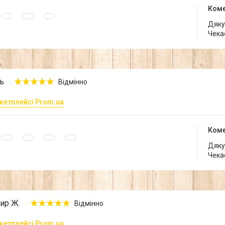
Коме
Дякує
Чека
ь
Відмінно
кетплейсі Prom.ua
Коме
Дякує
Чека
ир Ж.
Відмінно
кетплейсі Prom.ua