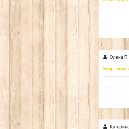
Олена П.
Угода на мар
Катерина