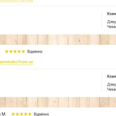
Коме
Дякує
Чека
Відмінно
кетплейсі Prom.ua
Коме
Дякує
Чека
 М.
Відмінно