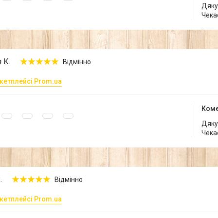
Дякує
Чека
 К.
Відмінно
кетплейсі Prom.ua
Коме
Дякує
Чека
.
Відмінно
кетплейсі Prom.ua