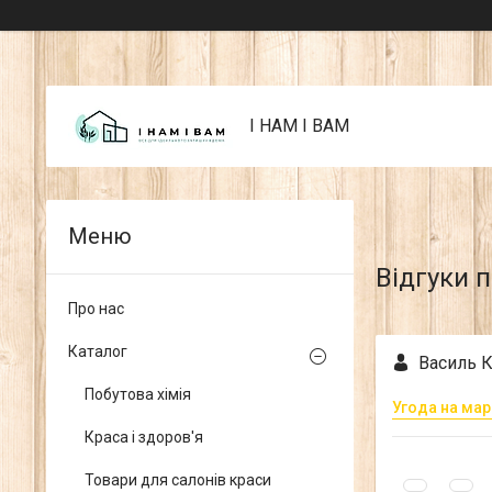
I НАМ I ВАМ
Відгуки 
Про нас
Каталог
Василь К
Побутова хімія
Угода на мар
Краса і здоров'я
Товари для салонів краси