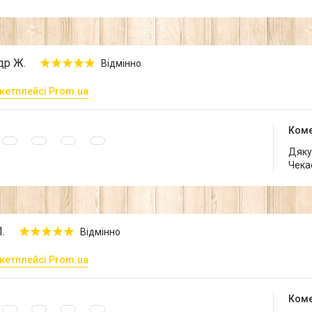
др Ж.
Відмінно
кетплейсі Prom.ua
Коме
Дякує
Чека
.
Відмінно
кетплейсі Prom.ua
Коме