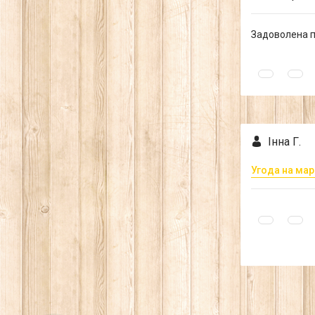
Задоволена п
Інна Г.
Угода на мар