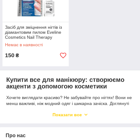
Засіб для зміцнення нігтів із
діамантовим пилом Eveline
Cosmetics Nail Therapy
Professional 12 мл
Немає в наявності
150
₴
Купити все для манікюру: створюємо
акценти з допомогою косметики
Хочете виглядати красиво? Не забувайте про нігтях! Вони не
менш важливі, ніж модний одяг і шикарна зачіска. Доглянуті
нігті доповнюють привабливий образ, а негарні – навпаки:
Показати все
псують враження про людину.
Благо, сьогодні доглядати за нігтями неважко. У цьому
допомагають косметичні засоби для манікюру, що у великому
Про нас
асортименті представлено на ринку України.