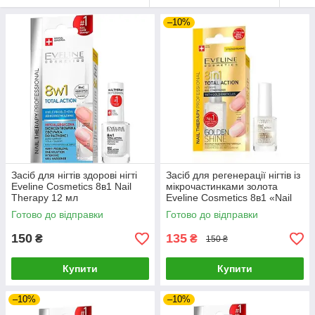
–10%
Засіб для нігтів здорові нігті
Засіб для регенерації нігтів із
Eveline Cosmetics 8в1 Nail
мікрочастинками золота
Therapy 12 мл
Eveline Cosmetics 8в1 «Nail
Therapy» 12 мл
Готово до відправки
Готово до відправки
150
135
₴
₴
150 ₴
Купити
Купити
–10%
–10%