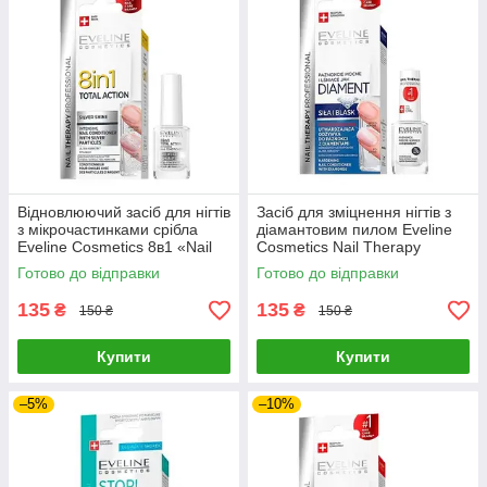
Відновлюючий засіб для нігтів
Засіб для зміцнення нігтів з
з мікрочастинками срібла
діамантовим пилом Eveline
Eveline Cosmetics 8в1 «Nail
Cosmetics Nail Therapy
Therapy» 12 мл
Professional 12 мл
Готово до відправки
Готово до відправки
135
135
₴
₴
150 ₴
150 ₴
Купити
Купити
–5%
–10%