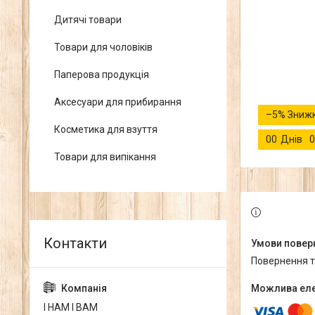
Дитячі товари
Товари для чоловіків
Паперова продукція
Аксесуари для прибирання
–5%
Косметика для взуття
0
0
Днів
0
Товари для випікання
повернення 
І НАМ І ВАМ