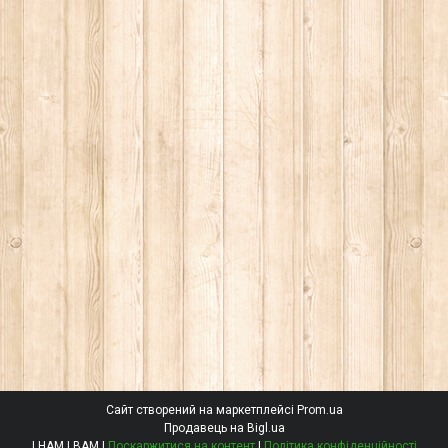
Сайт створений на маркетплейсі
Prom.ua
Продавець на Bigl.ua
І НАМ І ВАМ |
Поскаржитися на контент
|
Політика конфіденційності