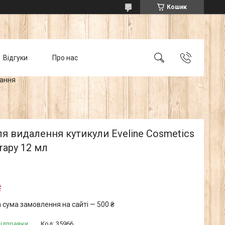
Кошик
Відгуки
Про нас
тання
ля видалення кутикули Eveline Cosmetics
erapy 12 мл
₴
 сума замовлення на сайті — 500 ₴
відправки
Код:
35966