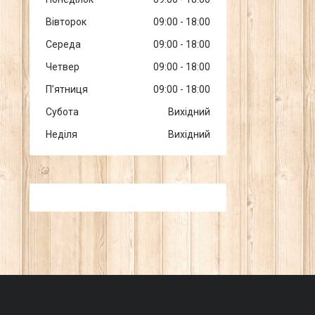
Вівторок
09:00
18:00
Середа
09:00
18:00
Четвер
09:00
18:00
Пʼятниця
09:00
18:00
Субота
Вихідний
Неділя
Вихідний