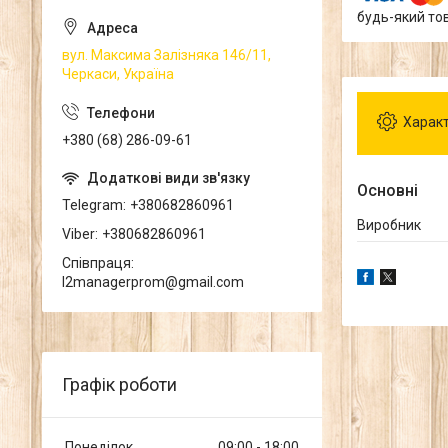
будь-який то
вул. Максима Залізняка 146/11,
Черкаси, Україна
Харак
+380 (68) 286-09-61
Основні
Telegram
+380682860961
Виробник
Viber
+380682860961
Співпраця
l2managerprom@gmail.com
Графік роботи
Понеділок
09:00
18:00