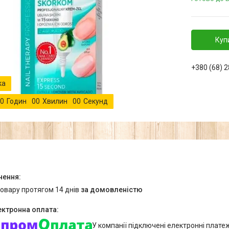
Куп
+380 (68) 
0
Годин
0
0
Хвилин
0
0
Секунд
товару протягом 14 днів
за домовленістю
У компанії підключені електронні плате