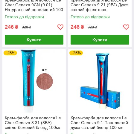
Крем-фарба для волосся Le
Крем-фарба для волосся Le
Cher Geneza 9CN (9.01)
Cher Geneza 9.21 (9BJ) Дуже
Натуральний попелястий 100
світлий фіолетово-
мл
попелястий блонд 100 мл
Готово до відправки
Готово до відправки
246
246
₴
₴
328 ₴
328 ₴
Купити
Купити
–25%
–25%
Крем-фарба для волосся Le
Крем-фарба для волосся Le
Cher Geneza 8.31 (8BA)
Cher Geneza 9.1 Попелястий
світло-бежевий блонд 100мл
дуже світлий блонд 100 мл