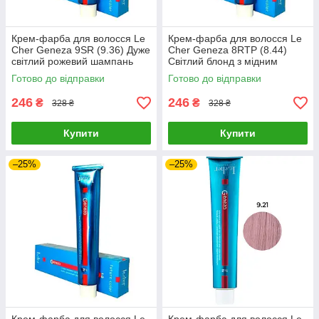
Крем-фарба для волосся Le
Крем-фарба для волосся Le
Cher Geneza 9SR (9.36) Дуже
Cher Geneza 8RTP (8.44)
світлий рожевий шампань
Світлий блонд з мідним
100 мл
відтінком 100 мл
Готово до відправки
Готово до відправки
246
246
₴
₴
328 ₴
328 ₴
Купити
Купити
–25%
–25%