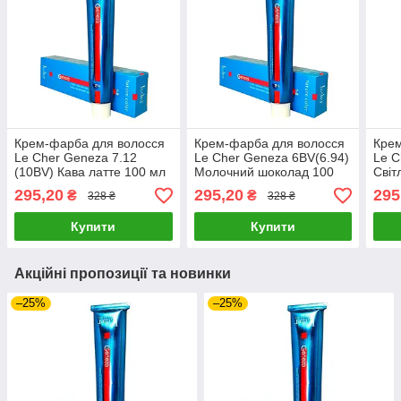
Крем-фарба для волосся
Крем-фарба для волосся
Крем
Le Cher Geneza 7.12
Le Cher Geneza 6BV(6.94)
Le C
(10BV) Кава латте 100 мл
Молочний шоколад 100
Світ
мл
нату
295,20
295,20
295
₴
₴
328 ₴
328 ₴
100 
Купити
Купити
Акційні пропозиції та новинки
–25%
–25%