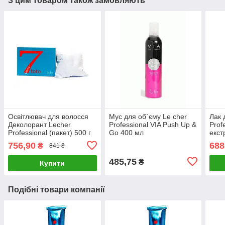
З цим товаром також замовляють
Освітлювач для волосся
Мус для об`єму Le cher
Лак 
Деколорант Lecher
Professional VIA Push Up &
Prof
Professional (пакет) 500 г
Go 400 мл
екст
мл
756,90
688
₴
841 ₴
485,75
₴
Купити
Подібні товари компанії