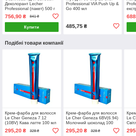
Деколорант Lecher
Professional VIA Push Up &
Prof
Professional (пакет) 500 г
Go 400 мл
екст
мл
756,90
688
₴
841 ₴
485,75
₴
Купити
Подібні товари компанії
Крем-фарба для волосся
Крем-фарба для волосся
Крем
Le Cher Geneza 7.12
Le Cher Geneza 6BV(6.94)
Le C
(10BV) Кава латте 100 мл
Молочний шоколад 100
Світ
мл
інте
295,20
295,20
295
₴
₴
328 ₴
328 ₴
мл