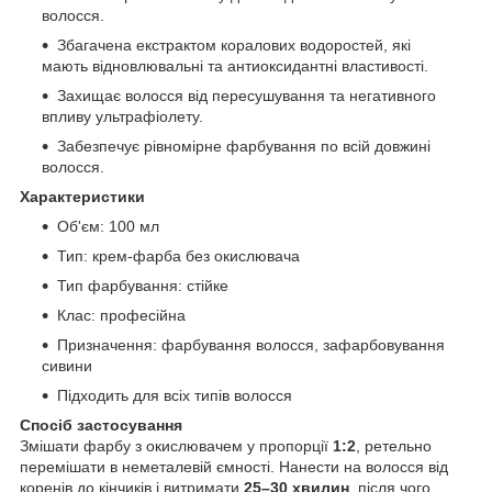
волосся.
Збагачена екстрактом коралових водоростей, які
мають відновлювальні та антиоксидантні властивості.
Захищає волосся від пересушування та негативного
впливу ультрафіолету.
Забезпечує рівномірне фарбування по всій довжині
волосся.
Характеристики
Об'єм: 100 мл
Тип: крем-фарба без окислювача
Тип фарбування: стійке
Клас: професійна
Призначення: фарбування волосся, зафарбовування
сивини
Підходить для всіх типів волосся
Спосіб застосування
Змішати фарбу з окислювачем у пропорції
1:2
, ретельно
перемішати в неметалевій ємності. Нанести на волосся від
коренів до кінчиків і витримати
25–30 хвилин
, після чого