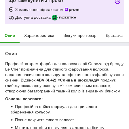
Що таке купити з Пром?
Замовлення під захистом
Доступна доставка
Опис
Характеристики
Відгуки про товар
Доставка
Опис
Професійна крем-фарба для волосся серії Geneza від бренду
Le Cher призначена для стійкого фарбування волосся,
надання насиченого кольору та ефективного зафарбовування
сивини. Відтінок
4BV (4.42) «Слива в шоколаді»
поєднує
глибоку шоколадну основу з м'яким сливовим нюансом,
створюючи багатогранний темний колір із виразним блиском.
Основні переваги:
Професійна стійка формула для тривалого
збереження кольору.
Повне покриття сивого волосся.
Містить протеїни шовку для гладкості та блиску