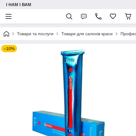
I НАМ I ВАМ
Товари та послуги
Товари для салонів краси
Профес
–10%