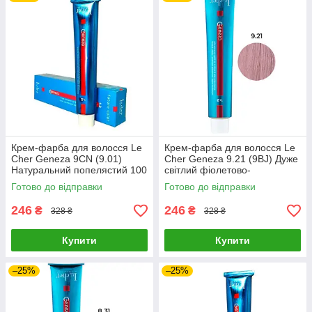
Крем-фарба для волосся Le
Крем-фарба для волосся Le
Cher Geneza 9CN (9.01)
Cher Geneza 9.21 (9BJ) Дуже
Натуральний попелястий 100
світлий фіолетово-
мл
попелястий блонд 100 мл
Готово до відправки
Готово до відправки
246
246
₴
₴
328 ₴
328 ₴
Купити
Купити
–25%
–25%