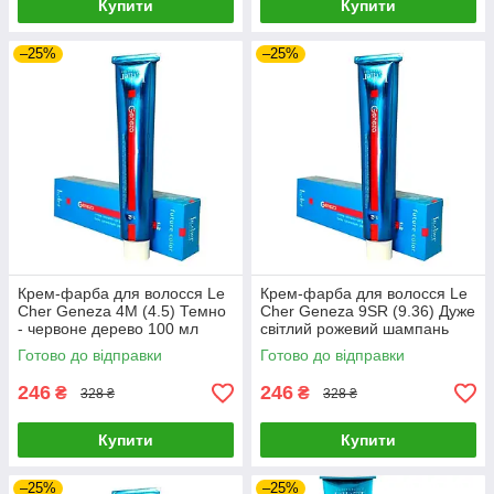
Купити
Купити
–25%
–25%
Крем-фарба для волосся Le
Крем-фарба для волосся Le
Cher Geneza 4M (4.5) Темно
Cher Geneza 9SR (9.36) Дуже
- червоне дерево 100 мл
світлий рожевий шампань
100 мл
Готово до відправки
Готово до відправки
246
246
₴
₴
328 ₴
328 ₴
Купити
Купити
–25%
–25%