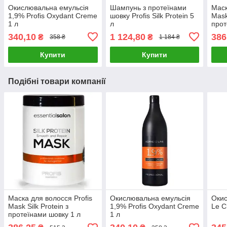
Окислювальна емульсія
Шампунь з протеїнами
Маск
1,9% Profis Oxydant Creme
шовку Profis Silk Protein 5
Mask
1 л
л
прот
340,10
1 124,80
386
₴
₴
358 ₴
1 184 ₴
Купити
Купити
Подібні товари компанії
Маска для волосся Profis
Окислювальна емульсія
Окис
Mask Silk Protein з
1,9% Profis Oxydant Creme
Le C
протеїнами шовку 1 л
1 л