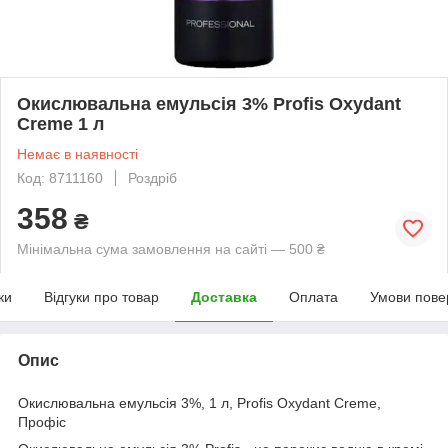
Окислювальна емульсія 3% Profis Oxydant
Creme 1 л
Немає в наявності
Код: 8711160
Роздріб
358
₴
Мінімальна сума замовлення на сайті — 500 ₴
ки
Відгуки про товар
Доставка
Оплата
Умови пове
Опис
Окислювальна емульсія 3%, 1 л, Profis Oxydant Creme,
Профіс