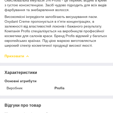
Окислювальна емульсія 3% Profis - це перекис водню в кремі
з густою консистенцією. Засіб чудово підходить для всіх видів
фарбування та знебарвлення волосся.
Високоякісні інгредієнти запобігають висушування пасм.
Oxydant Creme пропонується в п'яти концентраціях, в
залежності від властивостей локонів і бажаного результату.
Компанія Profis спеціалізується на виробництві професійної
косметики для салонів краси. Бренд Profis відомий у багатьох
європейських країнах. Під цією маркою виготовляється
широкий спектр косметичної продукції високої якості.
Приховати
Характеристики
Основні атрибути
Виробник
Profis
Відгуки про товар