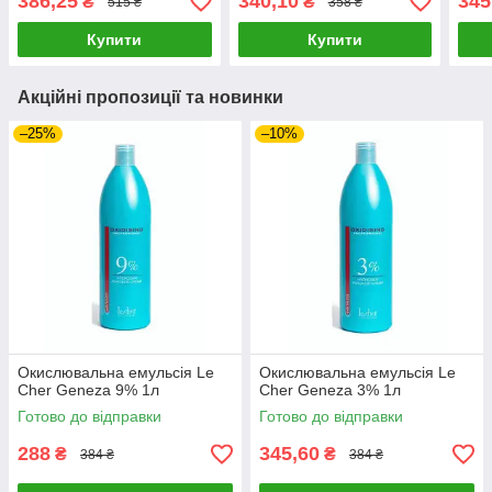
386,25
340,10
345
₴
₴
515 ₴
358 ₴
Купити
Купити
Акційні пропозиції та новинки
–25%
–10%
Окислювальна емульсія Le
Окислювальна емульсія Le
Cher Geneza 9% 1л
Cher Geneza 3% 1л
Готово до відправки
Готово до відправки
288
345,60
₴
₴
384 ₴
384 ₴