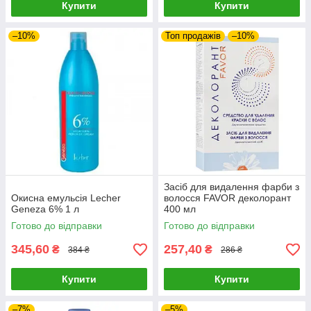
Купити
Купити
–10%
Топ продажів
–10%
Засіб для видалення фарби з
Окисна емульсія Lecher
волосся FAVOR деколорант
Geneza 6% 1 л
400 мл
Готово до відправки
Готово до відправки
345,60
257,40
₴
₴
384 ₴
286 ₴
Купити
Купити
–7%
–5%