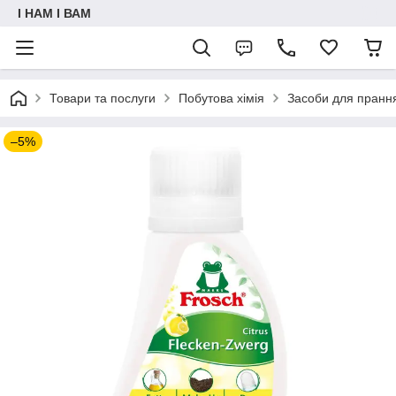
I НАМ I ВАМ
Товари та послуги
Побутова хімія
Засоби для пранн
–5%