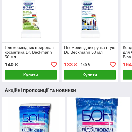
Плямовивідник природа і
Плямовивідник ручка і туш
Конд
косметика Dr. Beckmann
Dr. Beckmann 50 мл
для 
50 мл
Віра
140
133
164
₴
₴
140 ₴
Купити
Купити
Акційні пропозиції та новинки