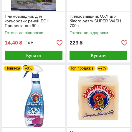
Плямовивідник для
Плямовивідник OXY для
кольорових речей БОН
білого одягу SUPER WASH
Професіонал 90 г
700 г
Готово до відправки
Готово до відправки
14,40
223
₴
₴
16 ₴
Купити
Купити
Новинка
–8%
Топ продажів
–7%