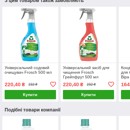
З цим товаром також замовляють
Універсальний содовий
Універсальний засіб для
Конд
очищувач Frosch 500 мл
чищення Frosch
для 
Грейпфрут 500 мл
Віра
220,40
220,40
164
₴
₴
232 ₴
232 ₴
Купити
Купити
Подібні товари компанії