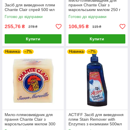
Мило-плямовивідник для
Засіб для виведення плям
прання Chante Clair з
Chante Clair спрей 500 мл
марсельським милом 250 г
Готово до відправки
Готово до відправки
255,76
106,95
₴
₴
278 ₴
115 ₴
Купити
Купити
Новинка
–7%
Новинка
–7%
Мило-плямовивідник для
ACTIFF Засіб для виведення
прання Chante Clair з
плям Stain Remover with
марсельгським милом 300
Enzymes з ензимами 500мл