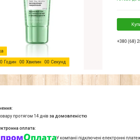
Куп
+380 (68) 
0
Годин
0
0
Хвилин
0
0
Секунд
товару протягом 14 днів
за домовленістю
У компанії підключені електронні плате