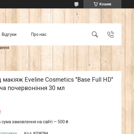
Кошик
Відгуки
Про нас
тання
д макіяж Eveline Cosmetics "Base Full HD"
ча почервоніння 30 мл
₴
 сума замовлення на сайті — 500 ₴
відправки
Код:
8708784