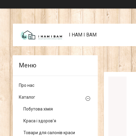
I НАМ I ВАМ
Про нас
Каталог
Побутова хімія
Краса і здоров'я
Товари для салонів краси