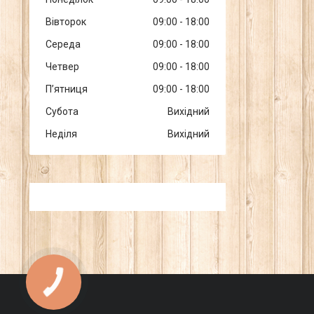
Вівторок
09:00
18:00
Середа
09:00
18:00
Четвер
09:00
18:00
Пʼятниця
09:00
18:00
Субота
Вихідний
Неділя
Вихідний