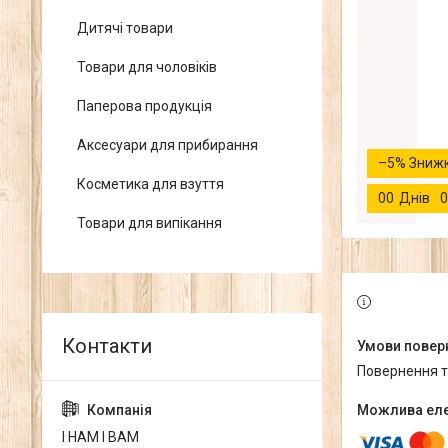
Дитячі товари
Товари для чоловіків
Паперова продукція
Аксесуари для прибирання
–5%
Косметика для взуття
0
0
Днів
0
Товари для випікання
повернення 
І НАМ І ВАМ