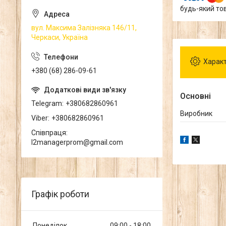
будь-який то
вул. Максима Залізняка 146/11,
Черкаси, Україна
Харак
+380 (68) 286-09-61
Основні
Telegram
+380682860961
Виробник
Viber
+380682860961
Співпраця
l2managerprom@gmail.com
Графік роботи
Понеділок
09:00
18:00