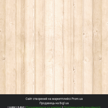
Сайт створений на маркетплейсі
Prom.ua
Продавець на Bigl.ua
І НАМ І ВАМ |
Поскаржитися на контент
|
Політика конфіденційності