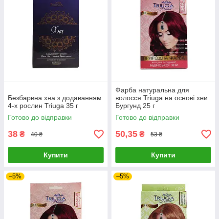
Фарба натуральна для
Безбарвна хна з додаванням
волосся Triuga на основі хни
4-х рослин Triuga 35 г
Бургунд 25 г
Готово до відправки
Готово до відправки
38
50,35
₴
₴
40 ₴
53 ₴
Купити
Купити
–5%
–5%