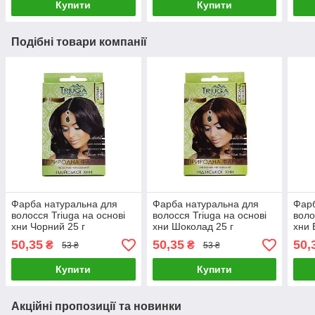
Купити
Купити
Подібні товари компанії
Фарба натуральна для
Фарба натуральна для
Фарб
волосся Triuga на основі
волосся Triuga на основі
воло
хни Чорний 25 г
хни Шоколад 25 г
хни 
50,35
50,35
50,
₴
₴
53 ₴
53 ₴
Купити
Купити
Акційні пропозиції та новинки