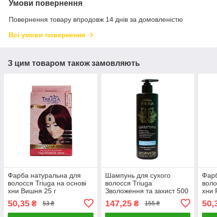
Умови повернення
Повернення товару впродовж 14 днів за домовленістю
Всі умови повернення
З цим товаром також замовляють
Фарба натуральна для
Шампунь для сухого
Фарб
волосся Triuga на основі
волосся Triuga
воло
хни Вишня 25 г
Зволоження та захист 500
хни 
мл
50,35
147,25
50,
₴
₴
53 ₴
155 ₴