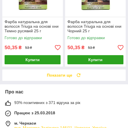
Фарба натуральна для
Фарба натуральна для
волосся Triuga на основі хни
волосся Triuga на основі хни
Темно русявий 25 г
Чорний 25 г
Готово до відправки
Готово до відправки
50,35
50,35
₴
₴
53 ₴
53 ₴
Купити
Купити
Показати ще
Про нас
93% позитивних з 371 відгука за рік
Працює з 25.03.2018
м. Черкаси
вул. Максима Залізняка 146/11, Черкаси, Україна