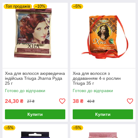
Топ продажів
–10%
–5%
Хна для волосся аюрведична
Хна для волосся з
індійська Triuga Jharna Руда
додаванням 4-х рослин
25 г
Triuga 35 г
Готово до відправки
Готово до відправки
24,30
38
₴
₴
27 ₴
40 ₴
Купити
Купити
–5%
–5%