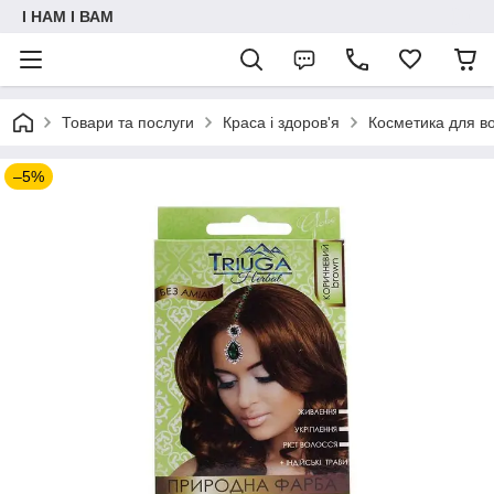
I НАМ I ВАМ
Товари та послуги
Краса і здоров'я
Косметика для в
–5%