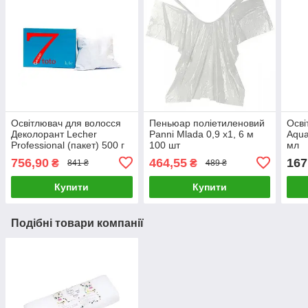
Освітлювач для волосся
Пеньюар поліетиленовий
Осві
Деколорант Lecher
Panni Mlada 0,9 х1, 6 м
Aqua
Professional (пакет) 500 г
100 шт
мл
756,90
464,55
167
₴
₴
841 ₴
489 ₴
Купити
Купити
Подібні товари компанії