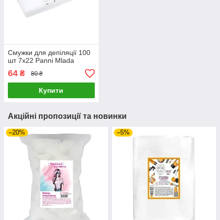
Смужки для депіляції 100
шт 7х22 Panni Mlada
64
₴
80 ₴
Купити
Акційні пропозиції та новинки
–20%
–5%