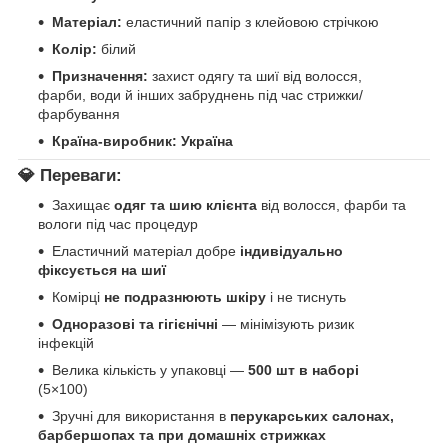
Матеріал:
еластичний папір з клейовою стрічкою
Колір:
білий
Призначення:
захист одягу та шиї від волосся,
фарби, води й інших забруднень під час стрижки/
фарбування
Країна‑виробник:
Україна
💎 Переваги:
Захищає
одяг та шию клієнта
від волосся, фарби та
вологи під час процедур
Еластичний матеріал добре
індивідуально
фіксується на шиї
Комірці
не подразнюють шкіру
і не тиснуть
Одноразові та гігієнічні
— мінімізують ризик
інфекцій
Велика кількість у упаковці —
500 шт в наборі
(5×100)
Зручні для використання в
перукарських салонах,
барбершопах та при домашніх стрижках