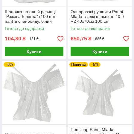
Шапочка на одній резинці
Одноразові рушники Panni
"Рожева Білявка" (100 шт/
Mlada гладкі щільність 40 г/
пач) зі спанбонду, білий
м2 40х70см 100 шт
Готово до відправки
Готово до відправки
104,80
650,75
₴
₴
131 ₴
685 ₴
Купити
Купити
–5%
Новинка
–5%
Пеньюар Panni Mlada