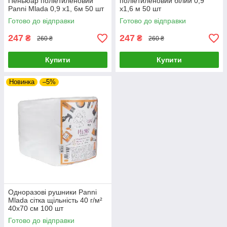
Пеньюар поліетиленовий
поліетиленовий білий 0,9
Panni Mlada 0,9 х1, 6м 50 шт
х1,6 м 50 шт
Готово до відправки
Готово до відправки
247
247
₴
₴
260 ₴
260 ₴
Купити
Купити
Новинка
–5%
Одноразові рушники Panni
Mlada сітка щільність 40 г/м²
40х70 см 100 шт
Готово до відправки