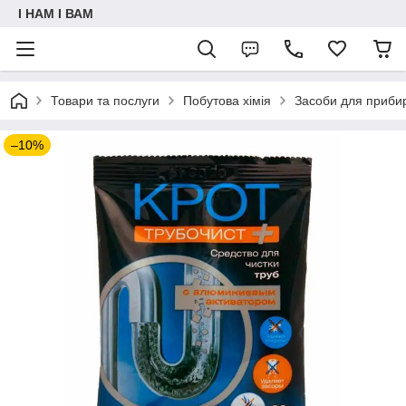
I НАМ I ВАМ
Товари та послуги
Побутова хімія
Засоби для приби
–10%