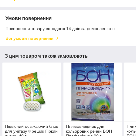
Умови повернення
Повернення товару впродовж 14 днів за домовленістю
Всі умови повернення
З цим товаром також замовляють
Підвісний освіжаючий блок
Плямовивідник для
Плям
для унітазу Фрешик Гіркий
кольорових речей БОН
коль
лимон 40 г
Професіонал 90 г
БОН 