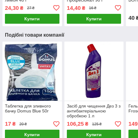
24,30
14,40
₴
₴
27 ₴
16 ₴
40
Купити
Купити
Подібні товари компанії
Таблетка для зливного
Засіб для чищення Дез 3 з
Гель
бачку Domus Blue 50г
антибактеріальною
Fros
обробкою 1 л
17
106,25
149
₴
₴
20 ₴
125 ₴
Купити
Купити