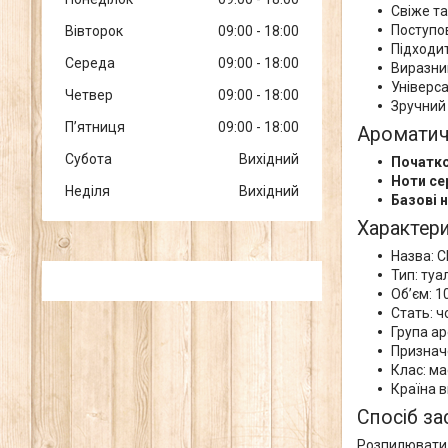
Свіже та
Поступо
Вівторок
09:00
18:00
Підходи
Середа
09:00
18:00
Виразни
Універса
Четвер
09:00
18:00
Зручний 
Пʼятниця
09:00
18:00
Ароматич
Субота
Вихідний
Початко
Ноти се
Неділя
Вихідний
Базові 
Характер
Назва: C
Тип: туа
Об’єм: 1
Стать: ч
Група ар
Признач
Клас: м
Країна 
Спосіб за
Розпилювати н