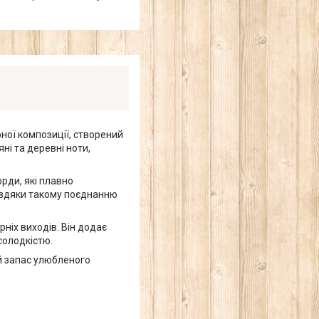
ної композиції, створений
ні та деревні ноти,
рди, які плавно
авдяки такому поєднанню
ніх виходів. Він додає
солодкістю.
й запас улюбленого