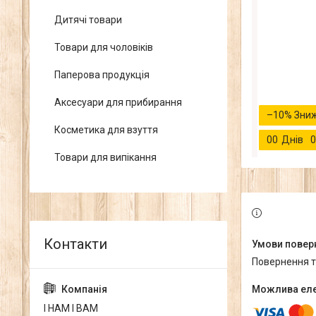
Дитячі товари
Товари для чоловіків
Паперова продукція
Аксесуари для прибирання
–10%
Косметика для взуття
0
0
Днів
0
Товари для випікання
повернення 
І НАМ І ВАМ