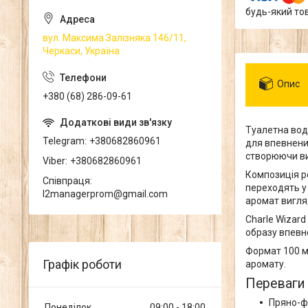
будь-який то
вул. Максима Залізняка 146/11,
Черкаси, Україна
Опис
+380 (68) 286-09-61
Туалетна во
Telegram
+380682860961
для впевнених
створюючи ви
Viber
+380682860961
Композиція ро
Співпраця
переходять у
l2managerprom@gmail.com
аромат вигля
Charle Wizard
образу впевн
Формат 100 м
Графік роботи
аромату.
Переваги
Пряно-ф
Понеділок
09:00
18:00