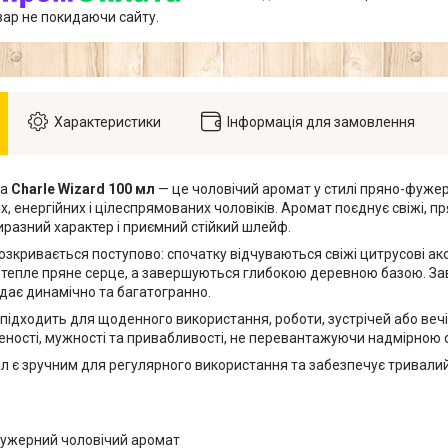
вар не покидаючи сайту.
Характеристики
Інформація для замовлення
да
Charle Wizard 100 мл
— це чоловічий аромат у стилі пряно-фужер
, енергійних і цілеспрямованих чоловіків. Аромат поєднує свіжі, пря
разний характер і приємний стійкий шлейф.
зкривається поступово: спочатку відчуваються свіжі цитрусові ако
 тепле пряне серце, а завершуються глибокою деревною базою. З
дає динамічно та багатогранно.
 підходить для щоденного використання, роботи, зустрічей або вечір
еності, мужності та привабливості, не перевантажуючи надмірною 
л є зручним для регулярного використання та забезпечує тривали
ужерний чоловічий аромат