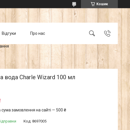
Кошик
Відгуки
Про нас
тання
а вода Charle Wizard 100 мл
₴
 сума замовлення на сайті — 500 ₴
відправки
Код:
8697005