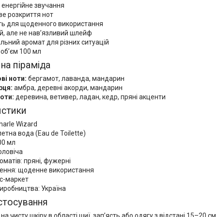
 енергійне звучання
ве розкриття нот
ть для щоденного використання
й, але не нав’язливий шлейф
льний аромат для різних ситуацій
об’єм 100 мл
на піраміда
ві ноти:
бергамот, лаванда, мандарин
рця:
амбра, деревні акорди, мандарин
ноти:
деревина, ветивер, ладан, кедр, пряні акценти
истики
harle Wizard
летна вода (Eau de Toilette)
00 мл
оловіча
оматів: пряні, фужерні
ення: щоденне використання
ас-маркет
виробництва: Україна
стосування
а чисту шкіру в області шиї, зап’ясть або одягу з відстані 15–20 см