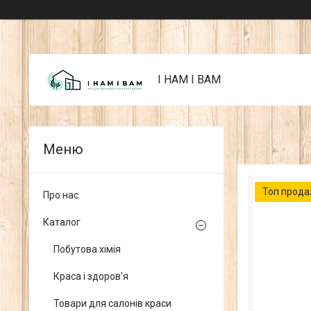
I НАМ I ВАМ
Топ прод
Про нас
Каталог
Побутова хімія
Краса і здоров'я
Товари для салонів краси