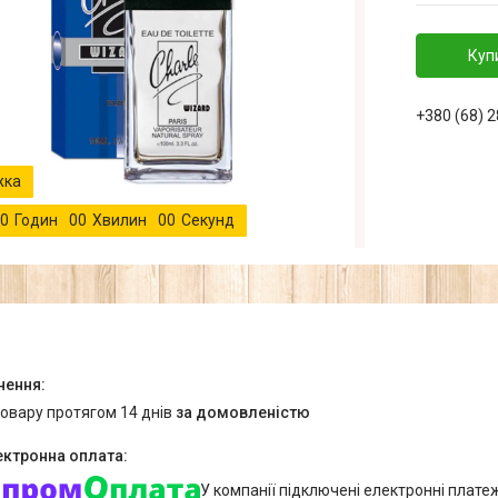
Куп
+380 (68) 
0
Годин
0
0
Хвилин
0
0
Секунд
товару протягом 14 днів
за домовленістю
У компанії підключені електронні плате