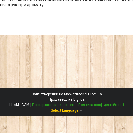
ня структури аромату.
Сайт створений на маркетплейсі
Prom.ua
Продавець на Bigl.ua
І НАМ І ВАМ |
Поскаржитися на контент
|
Політика конфіденційності
Select Language
▼