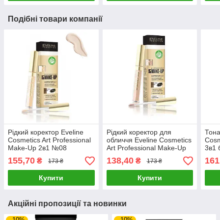
Подібні товари компанії
Рідкий коректор Eveline
Рідкий коректор для
Тона
Cosmetics Art Professional
обличчя Eveline Cosmetics
Cosm
Make-Up 2в1 №08
Art Professional Make-Up
3в1 
porcelain 7 мл
2в1 №04 light 7 мл
155,70
138,40
161
₴
₴
173 ₴
173 ₴
Купити
Купити
Акційні пропозиції та новинки
–10%
–10%