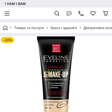
I НАМ I ВАМ
Товари та послуги
Краса і здоров'я
Декоративна кос
–10%