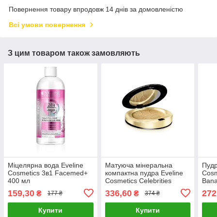
Повернення товару впродовж 14 днів за домовленістю
Всі умови повернення
З цим товаром також замовляють
Міцелярна вода Eveline
Матуюча мінеральна
Пудр
Cosmetics 3в1 Facemed+
компактна пудра Eveline
Cosm
400 мл
Cosmetics Celebrities
Bana
Beauty № 20 9 г
мату
159,30
336,60
272
₴
₴
177 ₴
374 ₴
Купити
Купити