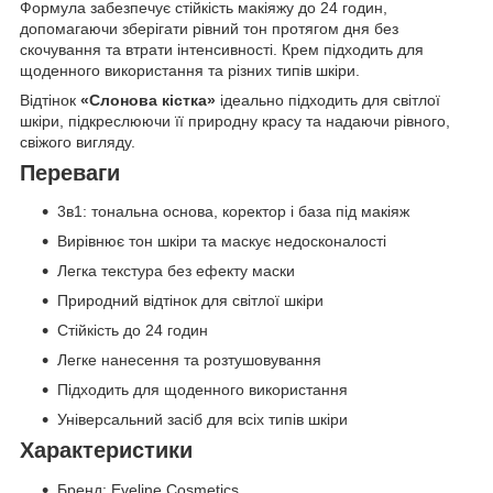
Формула забезпечує стійкість макіяжу до 24 годин,
допомагаючи зберігати рівний тон протягом дня без
скочування та втрати інтенсивності. Крем підходить для
щоденного використання та різних типів шкіри.
Відтінок
«Слонова кістка»
ідеально підходить для світлої
шкіри, підкреслюючи її природну красу та надаючи рівного,
свіжого вигляду.
Переваги
3в1: тональна основа, коректор і база під макіяж
Вирівнює тон шкіри та маскує недосконалості
Легка текстура без ефекту маски
Природний відтінок для світлої шкіри
Стійкість до 24 годин
Легке нанесення та розтушовування
Підходить для щоденного використання
Універсальний засіб для всіх типів шкіри
Характеристики
Бренд: Eveline Cosmetics