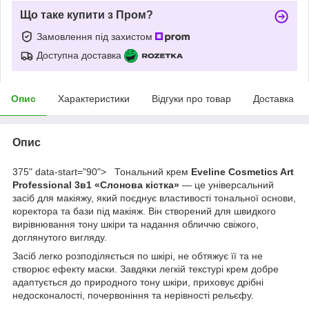
Що таке купити з Пром?
Замовлення під захистом
Доступна доставка
Опис
Характеристики
Відгуки про товар
Доставка
Опис
375" data-start="90"> Тональний крем
Eveline Cosmetics Art
Professional 3в1 «Слонова кістка»
— це універсальний
засіб для макіяжу, який поєднує властивості тональної основи,
коректора та бази під макіяж. Він створений для швидкого
вирівнювання тону шкіри та надання обличчю свіжого,
доглянутого вигляду.
Засіб легко розподіляється по шкірі, не обтяжує її та не
створює ефекту маски. Завдяки легкій текстурі крем добре
адаптується до природного тону шкіри, приховує дрібні
недосконалості, почервоніння та нерівності рельєфу.