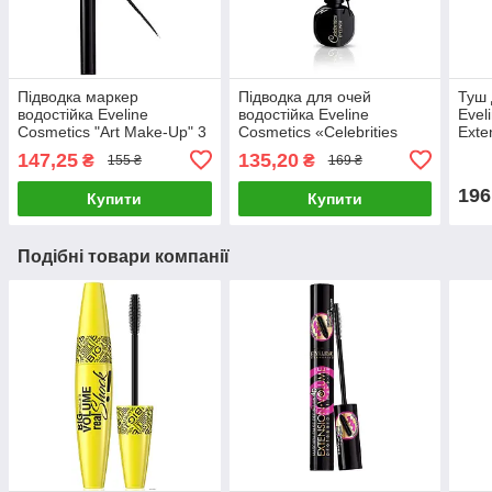
Підводка маркер
Підводка для очей
Туш 
водостійка Eveline
водостійка Eveline
Evel
Cosmetics "Art Make-Up" 3
Cosmetics «Celebrities
Exte
мл
Eyeliner» чорна 3 мл
мл
147,25
135,20
₴
₴
155 ₴
169 ₴
196
Купити
Купити
Подібні товари компанії