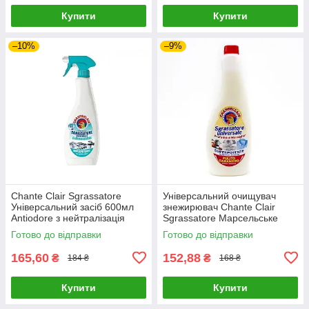
Купити
Купити
–10%
–9%
Chante Clair Sgrassatore
Універсальний очищувач
Універсальний засіб 600мл
знежирювач Chante Clair
Antiodore з нейтралізація
Sgrassatore Марсельське
запахів
мило запаска 600 мл
Готово до відправки
Готово до відправки
165,60
152,88
₴
₴
184 ₴
168 ₴
Купити
Купити