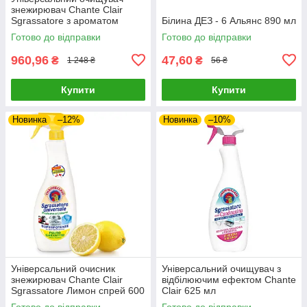
знежирювач Chante Clair
Sgrassatore з ароматом
Білина ДЕЗ - 6 Альянс 890 мл
лаванда 5 л
Готово до відправки
Готово до відправки
960,96
47,60
₴
₴
1 248 ₴
56 ₴
Купити
Купити
Новинка
–12%
Новинка
–10%
Універсальний очисник
Універсальний очищувач з
знежирювач Chante Clair
відбілюючим ефектом Chante
Sgrassatore Лимон спрей 600
Clair 625 мл
мл
Готово до відправки
Готово до відправки