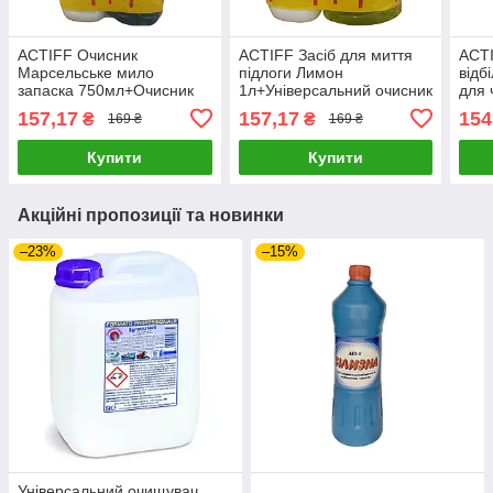
ACTIFF Очисник
ACTIFF Засіб для миття
ACT
Марсельське мило
підлоги Лимон
відб
запаска 750мл+Очисник
1л+Універсальний очисник
для 
для вікон та поверхонь
Запаска Марсельське
маш
157,17
157,17
154
₴
₴
169 ₴
169 ₴
750мл в подарунок
мило 750мл в подарунок
пода
Купити
Купити
Акційні пропозиції та новинки
–23%
–15%
Універсальний очищувач