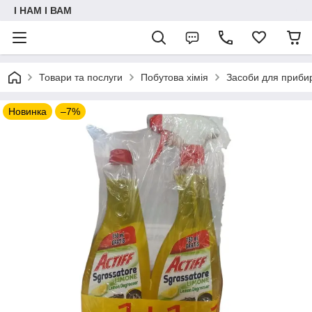
I НАМ I ВАМ
Товари та послуги
Побутова хімія
Засоби для приби
Новинка
–7%