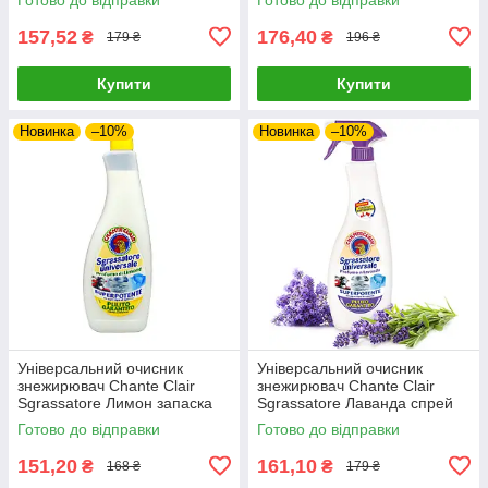
157,52
176,40
₴
₴
179 ₴
196 ₴
Купити
Купити
Новинка
–10%
Новинка
–10%
Універсальний очисник
Універсальний очисник
знежирювач Chante Clair
знежирювач Chante Clair
Sgrassatore Лимон запаска
Sgrassatore Лаванда спрей
600 мл
600 мл
Готово до відправки
Готово до відправки
151,20
161,10
₴
₴
168 ₴
179 ₴