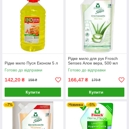
Рідке мило для рук Frosch
Рідке мило Пуся Економ 5 л
Senses Алое вера, 500 мл
Готово до відправки
Готово до відправки
142,20
166,47
₴
₴
158 ₴
179 ₴
Купити
Купити
–7%
Новинка
–5%