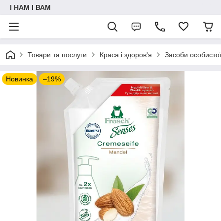
I НАМ I ВАМ
Товари та послуги
Краса і здоров'я
Засоби особистої 
Новинка
–19%