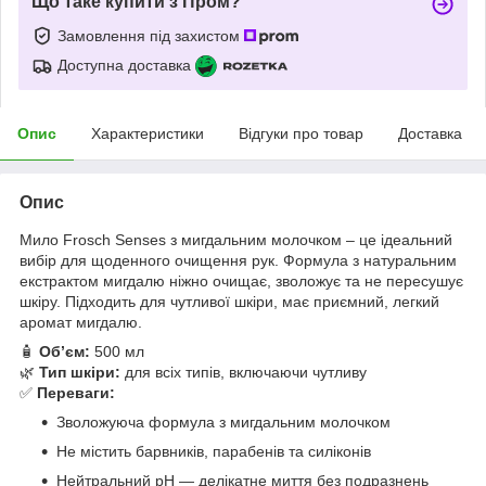
Що таке купити з Пром?
Замовлення під захистом
Доступна доставка
Опис
Характеристики
Відгуки про товар
Доставка
Опис
Мило Frosch Senses з мигдальним молочком – це ідеальний
вибір для щоденного очищення рук. Формула з натуральним
екстрактом мигдалю ніжно очищає, зволожує та не пересушує
шкіру. Підходить для чутливої шкіри, має приємний, легкий
аромат мигдалю.
🧴
Обʼєм:
500 мл
🌿
Тип шкіри:
для всіх типів, включаючи чутливу
✅
Переваги:
Зволожуюча формула з мигдальним молочком
Не містить барвників, парабенів та силіконів
Нейтральний pH — делікатне миття без подразнень