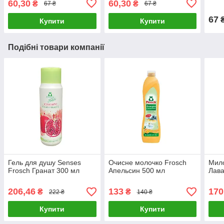
60,30
60,30
₴
₴
67 ₴
67 ₴
67
Купити
Купити
Подібні товари компанії
Гель для душу Senses
Очисне молочко Frosch
Мило
Frosch Гранат 300 мл
Апельсин 500 мл
Лава
206,46
133
170
₴
₴
222 ₴
140 ₴
Купити
Купити