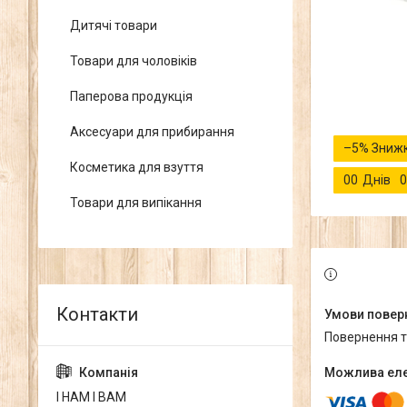
Дитячі товари
Товари для чоловіків
Паперова продукція
Аксесуари для прибирання
–5%
Косметика для взуття
0
0
Днів
0
Товари для випікання
повернення 
І НАМ І ВАМ