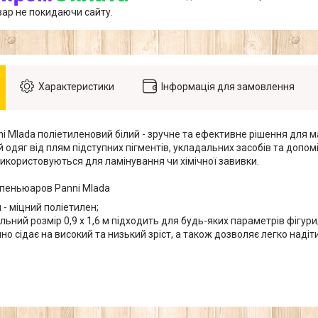
вар не покидаючи сайту.
Характеристики
Інформація для замовлення
i Mlada поліетиленовий білий - зручне та ефективне рішення для м
й одяг від плям підступних пігментів, укладальних засобів та допо
використовуються для ламінування чи хімічної завивки.
пеньюаров Panni Mlada
 - міцний поліетилен;
льний розмір 0,9 х 1,6 м підходить для будь-яких параметрів фігури
чно сідає на високий та низький зріст, а також дозволяє легко наді