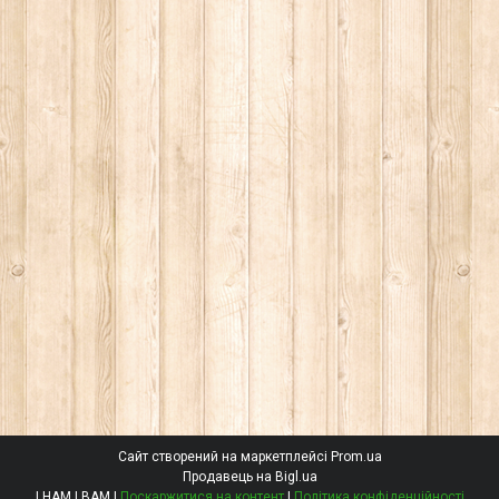
Сайт створений на маркетплейсі
Prom.ua
Продавець на Bigl.ua
І НАМ І ВАМ |
Поскаржитися на контент
|
Політика конфіденційності