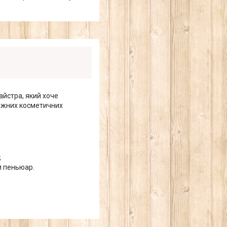
айстра, який хоче
міжних косметичних
;
ти пеньюар.