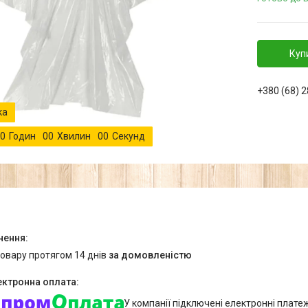
Куп
+380 (68) 
0
Годин
0
0
Хвилин
0
0
Секунд
товару протягом 14 днів
за домовленістю
У компанії підключені електронні плате