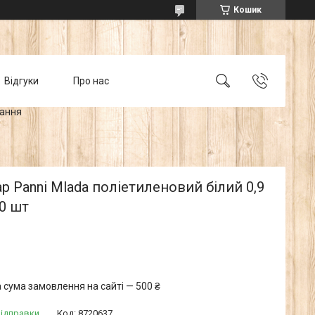
Кошик
Відгуки
Про нас
тання
 Panni Mlada поліетиленовий білий 0,9
50 шт
 сума замовлення на сайті — 500 ₴
відправки
Код:
8720637