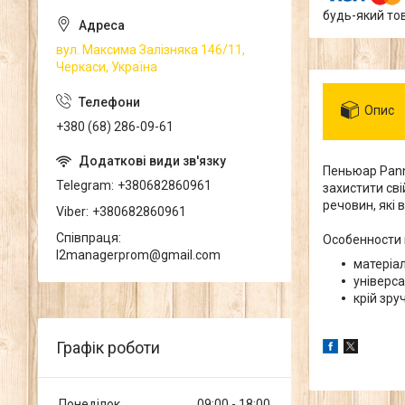
будь-який то
вул. Максима Залізняка 146/11,
Черкаси, Україна
Опис
+380 (68) 286-09-61
Пеньюар Pann
Telegram
+380682860961
захистити сві
речовин, які 
Viber
+380682860961
Співпраця
Особенности 
l2managerprom@gmail.com
матеріал
універса
крій зру
Графік роботи
Понеділок
09:00
18:00