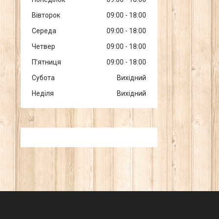
Вівторок
09:00
18:00
Середа
09:00
18:00
Четвер
09:00
18:00
Пʼятниця
09:00
18:00
Субота
Вихідний
Неділя
Вихідний