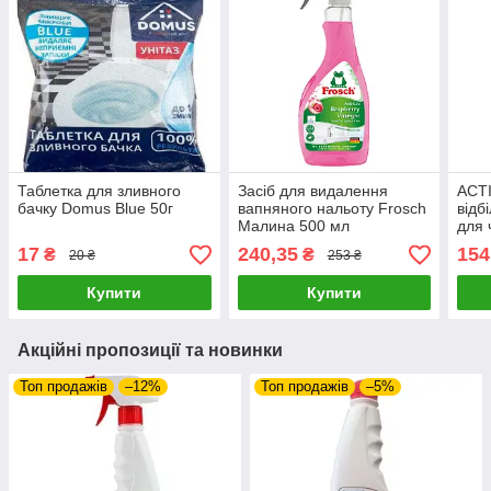
Таблетка для зливного
Засіб для видалення
ACT
бачку Domus Blue 50г
вапняного нальоту Frosch
відб
Малина 500 мл
для 
маш
17
240,35
154
₴
₴
20 ₴
253 ₴
пода
Купити
Купити
Акційні пропозиції та новинки
Топ продажів
–12%
Топ продажів
–5%