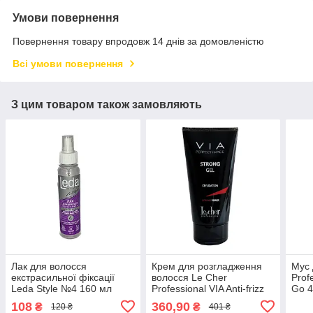
Умови повернення
Повернення товару впродовж 14 днів за домовленістю
Всі умови повернення
З цим товаром також замовляють
Лак для волосся
Крем для розгладження
Мус 
екстрасильної фіксації
волосся Le Cher
Prof
Leda Style №4 160 мл
Professional VIA Anti-frizz
Go 4
150 мл
108
360,90
₴
₴
120 ₴
401 ₴