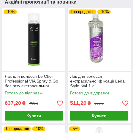
Акційні пропозиції та новинки
–10%
Топ продажів
–10%
Лак для волосся Le Cher
Лак для волосся
Professional VIA Spray & Go
екстрасильної фіксації Leda
без газу екстрасильної
Style №4 1 л
фіксації 400 мл
Готово до відправки
Готово до відправки
637,20
511,20
₴
₴
708 ₴
568 ₴
Купити
Купити
Топ продажів
–10%
–5%