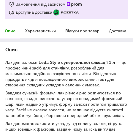
Замовлення під захистом
Доступна доставка
Опис
Характеристики
Відгуки про товар
Доставка
Опис
Лак для волосся
Leda Style суперсильної фіксації 1 л
— це
професійний засіб для стайлінгу, розроблений для
максимально надійного закріплення зачіски. Він ідеально
підходить як для повсякденного використання, так і для
створення складних укладок у салонних умовах.
Завдяки сучасній формулі лак рівномірно розпилюється по
волоссю, швидко висихає та утворює невидимий фіксуючий
шар, який надійно утримує форму зачіски протягом тривалого
часу. Засіб не склеює волосся, не залишає відчуття липкості
та не обтяжує його, зберігаючи природний об’єм і рухливість.
Лак допомагає захистити укладку від впливу вологи, вітру та
інших зовнішніх факторів, завдяки чому зачіска виглядає