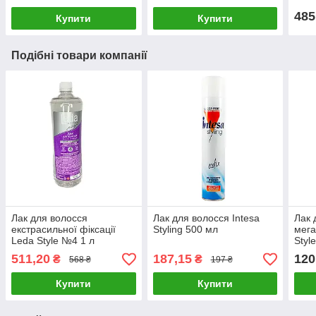
485
Купити
Купити
Подібні товари компанії
Лак для волосся
Лак для волосся Intesa
Лак 
екстрасильної фіксації
Styling 500 мл
мега
Leda Style №4 1 л
Styl
511,20
187,15
120
₴
₴
568 ₴
197 ₴
Купити
Купити