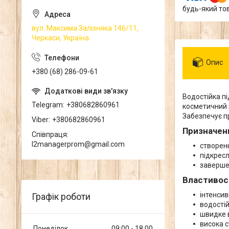
будь-який то
вул. Максима Залізняка 146/11,
Черкаси, Україна
Опис
+380 (68) 286-09-61
Водостійка п
Telegram
+380682860961
косметичний з
Забезпечує пр
Viber
+380682860961
Призначен
Співпраця
l2managerprom@gmail.com
створенн
підкрес
заверше
Властивос
інтенсив
Графік роботи
водості
швидке 
висока с
Понеділок
09:00
18:00