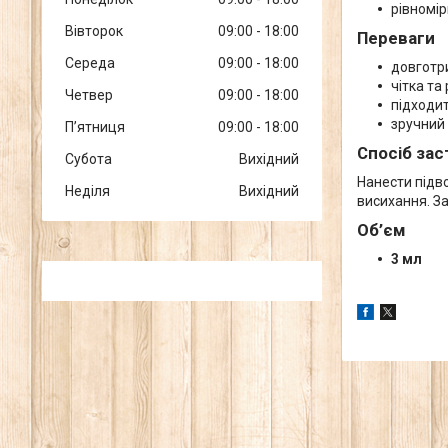
рівномір
Вівторок
09:00
18:00
Переваги
Середа
09:00
18:00
довготр
чітка та
Четвер
09:00
18:00
підходи
зручний
Пʼятниця
09:00
18:00
Спосіб за
Субота
Вихідний
Нанести підво
Неділя
Вихідний
висихання. З
Об’єм
3 мл