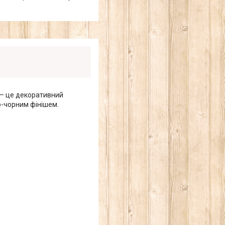
— це декоративний
о-чорним фінішем.