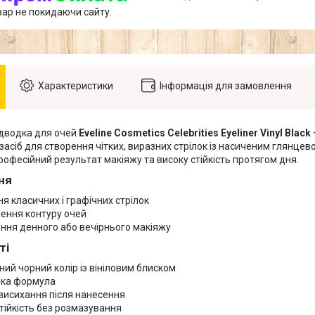
вар не покидаючи сайту.
Характеристики
Інформація для замовлення
ідводка для очей
Eveline Cosmetics Celebrities Eyeliner Vinyl Black
асіб для створення чітких, виразних стрілок із насиченим глянцев
офесійний результат макіяжу та високу стійкість протягом дня.
ня
я класичних і графічних стрілок
лення контуру очей
ння денного або вечірнього макіяжу
ті
ний чорний колір із вініловим блиском
йка формула
висихання після нанесення
тійкість без розмазування