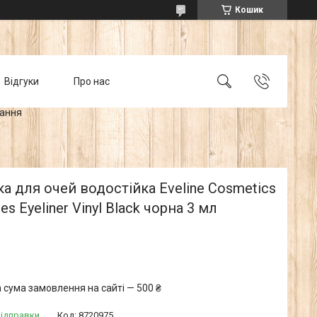
Кошик
Відгуки
Про нас
тання
а для очей водостійка Eveline Cosmetics
ies Eyeliner Vinyl Black чорна 3 мл
 сума замовлення на сайті — 500 ₴
відправки
Код:
8720975