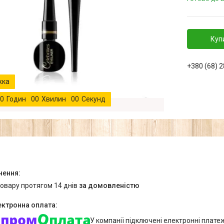
Куп
+380 (68) 
0
Годин
0
0
Хвилин
0
0
Секунд
товару протягом 14 днів
за домовленістю
У компанії підключені електронні плате