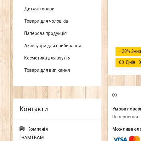
Дитячі товари
Товари для чоловіків
Паперова продукція
Аксесуари для прибирання
–20%
Косметика для взуття
0
0
Днів
0
Товари для випікання
повернення 
І НАМ І ВАМ