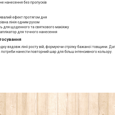
не нанесення без пропусків
ивалий ефект протягом дня
 рівна лінія одним рухом
ть для щоденного та святкового макіяжу
 аплікатор для точного нанесення
стосування
дку вздовж лінії росту вій, формуючи стрілку бажаної товщини. Да
а потреби нанести повторний шар для більш інтенсивного кольору.