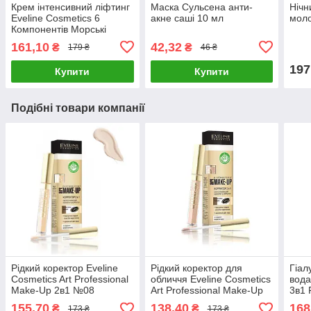
Крем інтенсивний ліфтинг
Маска Сульсена анти-
Нічн
Eveline Cosmetics 6
акне саші 10 мл
моло
Компонентів Морські
водорості 50 мл
161,10
42,32
₴
₴
179 ₴
46 ₴
197
Купити
Купити
Подібні товари компанії
Рідкий коректор Eveline
Рідкий коректор для
Гіал
Cosmetics Art Professional
обличчя Eveline Cosmetics
вода
Make-Up 2в1 №08
Art Professional Make-Up
3в1
porcelain 7 мл
2в1 №04 light 7 мл
400 
155,70
138,40
168
₴
₴
173 ₴
173 ₴