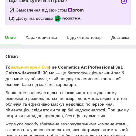
Що таке купити з Пром?
Замовлення під захистом
Доступна доставка
Опис
Характеристики
Відгуки про товар
Доставка
Опис
То
нальний крем Eve
line Cosmetics Art Professional 3в1
Світло-бежевий, 30 мл
— це багатофункціональний засіб
для макіяжу обличчя, який поєднує властивості тональної
основи, бази під макіяж і коректора.
Легка, але водночас щільна шовковиста текстура крему
рівномірно розподіляється по шкірі, допомагає вирівняти тон
обличчя та ефективно маскує недоліки: почервоніння,
пігментацію, сліди втоми та дрібні недосконалості. При цьому
покриття виглядає природно, без ефекту «маски».
Формула засобу збагачена зволожувальними компонентами,
зокрема гіалуроновою кислотою, яка підтримує оптимальний
рівень вологи шкіри, робить її більш гладкою та еластичною.