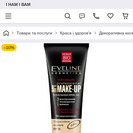
I НАМ I ВАМ
Товари та послуги
Краса і здоров'я
Декоративна кос
–10%