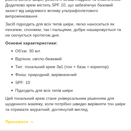
Додатково крем містить SPF 10, що забезпечує базовий
захист від шкідливого впливу ультрафіолетового
випромінювання.
Засіб підходить для всіх типів шкіри, легко наноситься як
пензлем, спонжем, так і пальцями, добре нашаровується та
не скочується протягом дня.
Основні характеристики:
Об’єм: 30 мл
Відтінок: світло-бежевий
Тип: тональний крем 3в1 (тон + база + коректор)
Фініш: природний, вирівнюючий
SPF: 10
Підходить для всіх типів шкіри
Цей тональний крем стане універсальним рішенням для
щоденного макіяжу, коли потрібно швидко вирівняти тон шкіри
та отримати акуратний, доглянутий вигляд.
Приховати