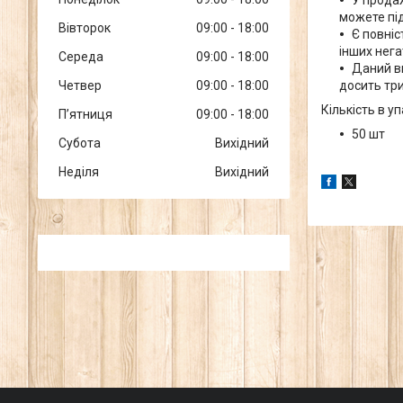
можете під
Вівторок
09:00
18:00
Є повні
інших нега
Середа
09:00
18:00
Даний в
досить три
Четвер
09:00
18:00
Кількість в уп
Пʼятниця
09:00
18:00
50 шт
Субота
Вихідний
Неділя
Вихідний