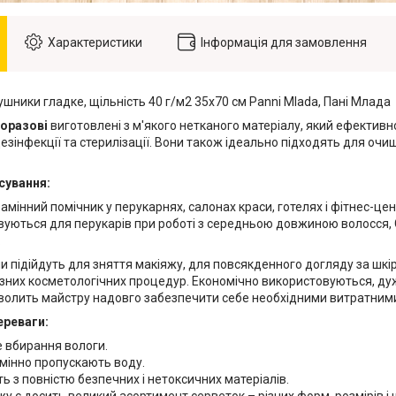
Характеристики
Інформація для замовлення
шники гладке, щільність 40 г/м2 35х70 см Panni Mlada, Пані Млада
оразові
виготовлені з м'якого нетканого матеріалу, який ефективн
зінфекції та стерилізації. Вони також ідеально підходять для очи
сування:
амінний помічник у перукарнях, салонах краси, готелях і фітнес-це
вуються для перукарів при роботі з середньою довжиною волосся, С
.
ни підійдуть для зняття макіяжу, для повсякденного догляду за шкі
зних косметологічних процедур. Економічно використовуються, дуже
волить майстру надовго забезпечити себе необхідними витратним
ереваги:
е вбирання вологи.
дмінно пропускають воду.
ть з повністю безпечних і нетоксичних матеріалів.
у є досить великий асортимент серветок – різних форм, розмірів і щ