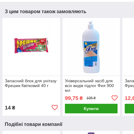
З цим товаром також замовляють
Запасний блок для унітазу
Універсальний засіб для
Запа
Фрешик Квітковий 40 г
всіх видів підлог Фея 900
Фреш
мл
99,75
12,
₴
105 ₴
14
₴
Купити
Подібні товари компанії