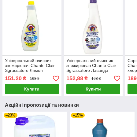
Універсальний очисник
Універсальний очисник
Спре
знежирювач Chante Clair
знежирювач Chante Clair
Chan
Sgrassatore Лимон
Sgrassatore Лаванда
хлор
запаска 600 мл
запаска 600 мл
151,20
152,88
189
₴
₴
168 ₴
168 ₴
Купити
Купити
Акційні пропозиції та новинки
–23%
–15%