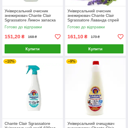
Універсальний очисник
Універсальний очисник
знежирювач Chante Clair
знежирювач Chante Clair
Sgrassatore Лимон запаска
Sgrassatore Лаванда спрей
600 мл
600 мл
Готово до відправки
Готово до відправки
151,20
161,10
₴
₴
168 ₴
179 ₴
Купити
Купити
–10%
–9%
Chante Clair Sgrassatore
Універсальний очищувач