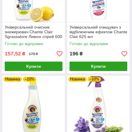
Універсальний очисник
Універсальний очищувач з
знежирювач Chante Clair
відбілюючим ефектом Chante
Sgrassatore Лимон спрей 600
Clair 625 мл
мл
Готово до відправки
Готово до відправки
157,52
196
₴
₴
179 ₴
Купити
Купити
Новинка
–10%
Новинка
–10%