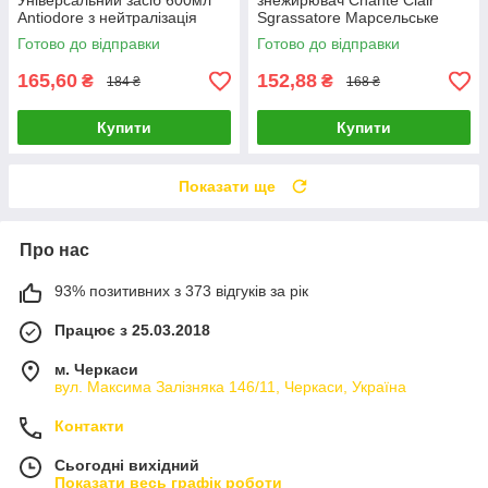
Універсальний засіб 600мл
знежирювач Chante Clair
Antiodore з нейтралізація
Sgrassatore Марсельське
запахів
мило запаска 600 мл
Готово до відправки
Готово до відправки
165,60
152,88
₴
₴
184 ₴
168 ₴
Купити
Купити
Показати ще
Про нас
93% позитивних з 373 відгуків за рік
Працює з 25.03.2018
м. Черкаси
вул. Максима Залізняка 146/11, Черкаси, Україна
Контакти
Сьогодні вихідний
Показати весь графік роботи