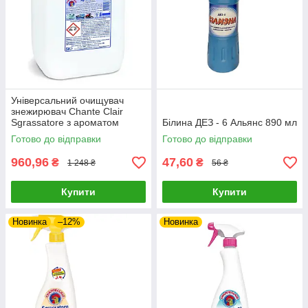
Універсальний очищувач
знежирювач Chante Clair
Sgrassatore з ароматом
Білина ДЕЗ - 6 Альянс 890 мл
лаванда 5 л
Готово до відправки
Готово до відправки
960,96
47,60
₴
₴
1 248 ₴
56 ₴
Купити
Купити
Новинка
–12%
Новинка