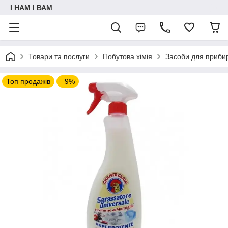
I НАМ I ВАМ
Товари та послуги
Побутова хімія
Засоби для приби
Топ продажів
–9%