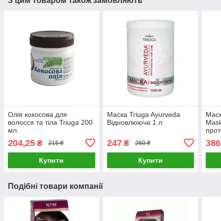
З цим товаром також замовляють
Олія кокосова для
Маска Triuga Ayurveda
Маск
волосся та тіла Triuga 200
Відновлююча 1 л
Mask
мл
прот
204,25
247
386
₴
₴
215 ₴
260 ₴
Купити
Купити
Подібні товари компанії