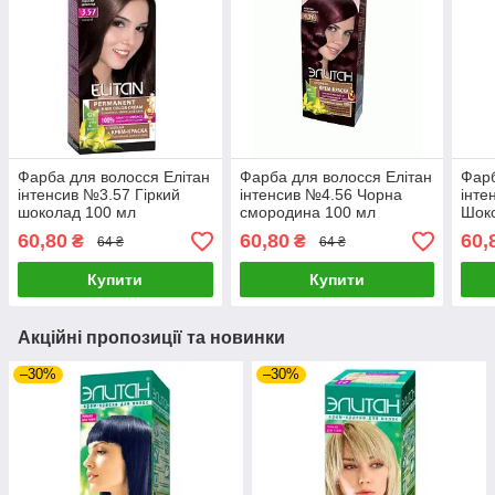
Фарба для волосся Елітан
Фарба для волосся Елітан
Фарб
інтенсив №3.57 Гіркий
інтенсив №4.56 Чорна
інте
шоколад 100 мл
смородина 100 мл
Шок
60,80
60,80
60,
₴
₴
64 ₴
64 ₴
Купити
Купити
Акційні пропозиції та новинки
–30%
–30%