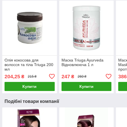
Олія кокосова для
Маска Triuga Ayurveda
Маск
волосся та тіла Triuga 200
Відновлююча 1 л
Mask
мл
прот
204,25
247
386
₴
₴
215 ₴
260 ₴
Купити
Купити
Подібні товари компанії