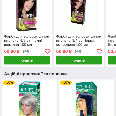
Фарба для волосся Елітан
Фарба для волосся Елітан
Фарб
інтенсив №3.57 Гіркий
інтенсив №4.56 Чорна
інте
шоколад 100 мл
смородина 100 мл
Шок
60,80
60,80
60,
₴
₴
64 ₴
64 ₴
Купити
Купити
Акційні пропозиції та новинки
–30%
–30%