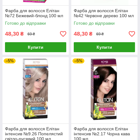
Фарба для волосся Елітан
Фарба для волосся Елітан
№72 Бежевий-блонд 100 мл
№42 Червоне дерево 100 мл
Готово до відправки
Готово до відправки
48,30
48,30
₴
₴
69 ₴
69 ₴
Купити
Купити
–5%
–5%
Фарба для волосся Елітан
Фарба для волосся Елітан
інтенсив №9.26 Попелястий
інтенсив №2.17 Чорна кава
світло-русявий 100 мл
100 мл