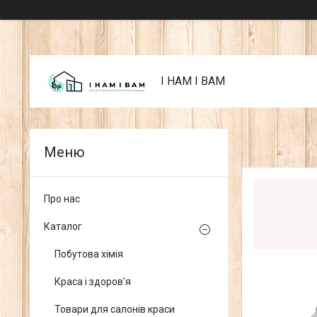
I НАМ I ВАМ
Про нас
Каталог
Побутова хімія
Краса і здоров'я
Товари для салонів краси