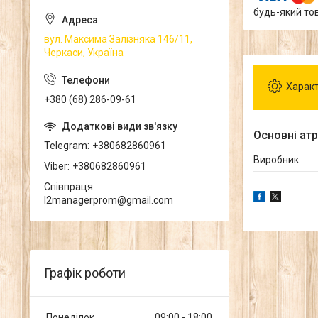
будь-який то
вул. Максима Залізняка 146/11,
Черкаси, Україна
Харак
+380 (68) 286-09-61
Основні ат
Telegram
+380682860961
Виробник
Viber
+380682860961
Співпраця
l2managerprom@gmail.com
Графік роботи
Понеділок
09:00
18:00