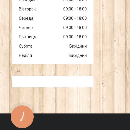
Вівторок
09:00
18:00
Середа
09:00
18:00
Четвер
09:00
18:00
Пʼятниця
09:00
18:00
Субота
Вихідний
Неділя
Вихідний