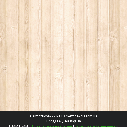
Сайт створений на маркетплейсі
Prom.ua
Продавець на Bigl.ua
І НАМ І ВАМ |
Поскаржитися на контент
|
Політика конфіденційності