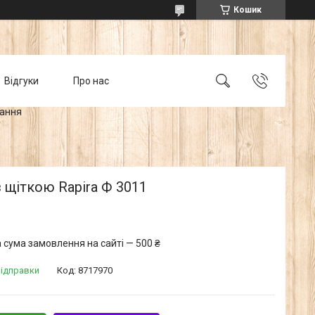
Кошик
Відгуки
Про нас
тання
 щіткою Rapira Ф 3011
 сума замовлення на сайті — 500 ₴
відправки
Код:
8717970