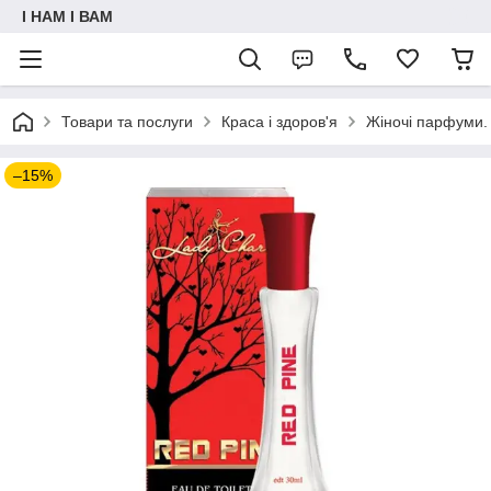
I НАМ I ВАМ
Товари та послуги
Краса і здоров'я
Жіночі парфуми.
–15%