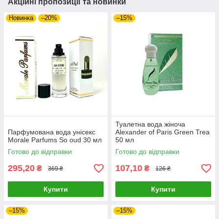
Акційні пропозиції та новинки
Новинка
–20%
–15%
Туалетна вода жіноча
Парфумована вода унісекс
Alexander of Paris Green Trea
Morale Parfums So oud 30 мл
50 мл
Готово до відправки
Готово до відправки
295,20
107,10
₴
₴
369 ₴
126 ₴
Купити
Купити
–15%
–15%