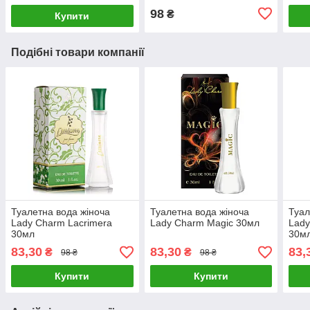
98
₴
Купити
Подібні товари компанії
Туалетна вода жіноча
Туалетна вода жіноча
Туал
Lady Charm Lacrimera
Lady Charm Magic 30мл
Lad
30мл
30м
83,30
83,30
83,
₴
₴
98 ₴
98 ₴
Купити
Купити