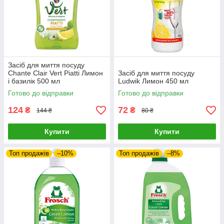
Засіб для миття посуду
Chante Clair Vert Piatti Лимон
Засіб для миття посуду
і базилік 500 мл
Ludwik Лимон 450 мл
Готово до відправки
Готово до відправки
124
72
₴
₴
144 ₴
80 ₴
Купити
Купити
Топ продажів
–10%
Топ продажів
–8%