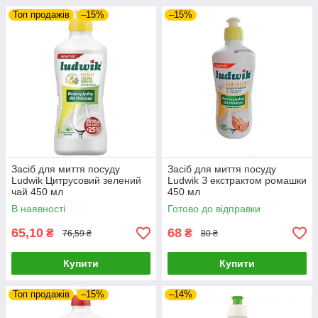
Топ продажів
–15%
–15%
Засіб для миття посуду
Засіб для миття посуду
Ludwik Цитрусовий зелений
Ludwik З екстрактом ромашки
чай 450 мл
450 мл
В наявності
Готово до відправки
65,10
68
₴
₴
76,59 ₴
80 ₴
Купити
Купити
Топ продажів
–15%
–14%