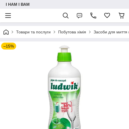
I НАМ I ВАМ
Товари та послуги
Побутова хімія
Засоби для миття 
–15%