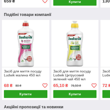
659
130
₴
Купити
Подібні товари компанії
Засіб для миття посуду
Засіб для миття посуду
Засі
Ludwik малина 450 мл
Ludwik Цитрусовий
Ludw
зелений чай 450 мл
68
65,10
72
₴
₴
80 ₴
76,59 ₴
Купити
Купити
Акційні пропозиції та новинки