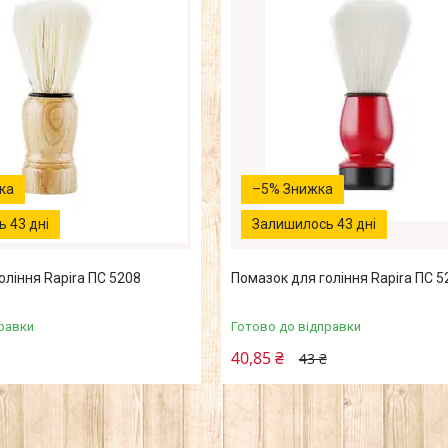
–5%
 43 дні
Залишилось 43 дні
оління Rapira ПС 5208
Помазок для гоління Rapira ПС 5
равки
Готово до відправки
40,85 ₴
43 ₴