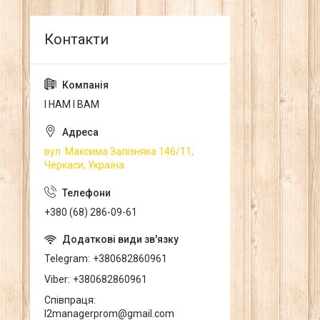
І НАМ І ВАМ
вул. Максима Залізняка 146/11,
Черкаси, Україна
+380 (68) 286-09-61
Telegram
+380682860961
Viber
+380682860961
Співпраця
l2managerprom@gmail.com