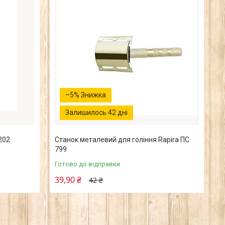
–5%
Залишилось 42 дні
202
Станок металевий для гоління Rapira ПС
799
Готово до відправки
39,90 ₴
42 ₴