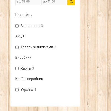
Наявність
В наявності
3
Акція
Товари зі знижками
3
Виробник
Rapira
3
Країна виробник
Україна
1