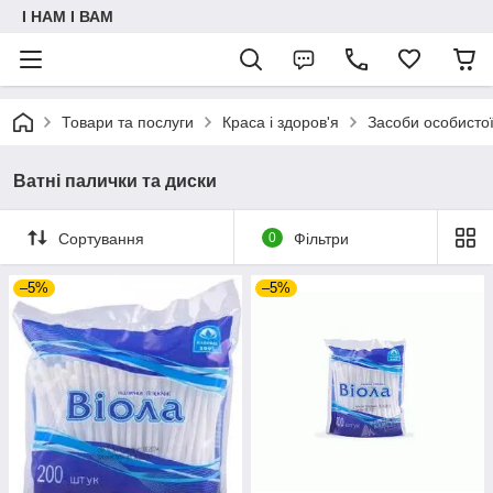
I НАМ I ВАМ
Товари та послуги
Краса і здоров'я
Засоби особистої 
Ватні палички та диски
Сортування
0
Фільтри
–5%
–5%