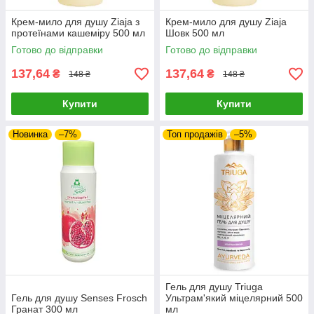
Крем-мило для душу Ziaja з
Крем-мило для душу Ziaja
протеїнами кашеміру 500 мл
Шовк 500 мл
Готово до відправки
Готово до відправки
137,64
137,64
₴
₴
148 ₴
148 ₴
Купити
Купити
Новинка
–7%
Топ продажів
–5%
Гель для душу Triuga
Гель для душу Senses Frosch
Ультрам'який міцелярний 500
Гранат 300 мл
мл