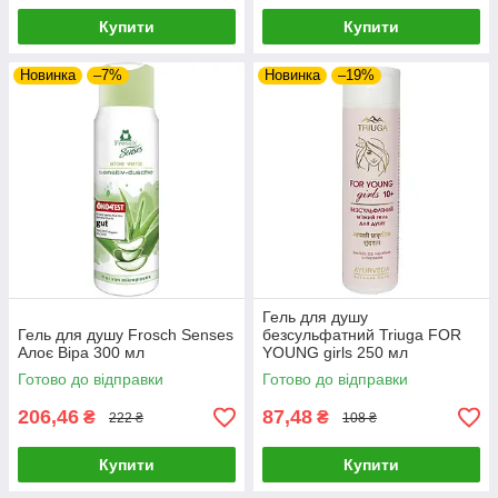
Купити
Купити
Новинка
–7%
Новинка
–19%
Гель для душу
Гель для душу Frosch Senses
безсульфатний Triuga FOR
Алоє Віра 300 мл
YOUNG girls 250 мл
Готово до відправки
Готово до відправки
206,46
87,48
₴
₴
222 ₴
108 ₴
Купити
Купити