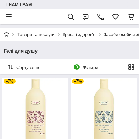
I НАМ I ВАМ
Товари та послуги
Краса і здоров'я
Засоби особистої 
Гелі для душу
Сортування
0
Фільтри
–7%
–7%