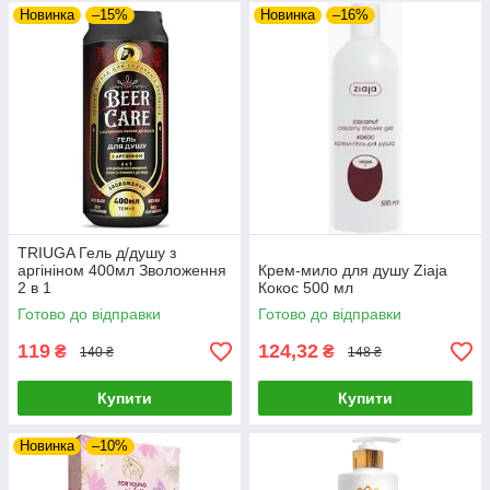
Новинка
–15%
Новинка
–16%
TRIUGA Гель д/душу з
аргініном 400мл Зволоження
Крем-мило для душу Ziaja
2 в 1
Кокос 500 мл
Готово до відправки
Готово до відправки
119
124,32
₴
₴
140 ₴
148 ₴
Купити
Купити
Новинка
–10%