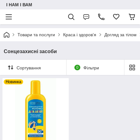
I НАМ I ВАМ
Товари та послуги
Краса і здоров'я
Догляд за тілом
Сонцезахисні засоби
Сортування
0
Фільтри
Новинка