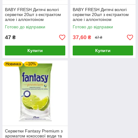
BABY FRESH Дитячі вологі
BABY FRESH Дитячі вологі
серветки 20шт з екстрактом
серветки 20шт з екстрактом
алое і аллонтоіном
алое і аллонтоіном
Готово до відправки
Готово до відправки
47
37,60
₴
₴
47 ₴
Купити
Купити
Новинка
–10%
Серветки Fantasy Premium з
ароматом кокосової води та