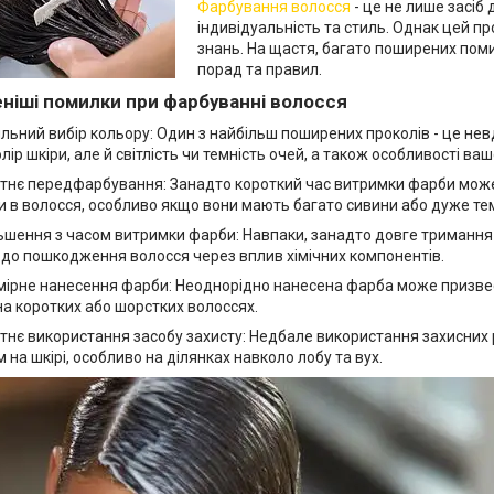
Фарбування волосся
- це не лише засіб 
індивідуальність та стиль. Однак цей п
знань. На щастя, багато поширених пом
порад та правил.
ніші помилки при фарбуванні волосся
льний вибір кольору: Один з найбільш поширених проколів - це не
лір шкіри, але й світлість чи темність очей, а також особливості ва
тнє передфарбування: Занадто короткий час витримки фарби може п
 в волосся, особливо якщо вони мають багато сивини або дуже тем
ьшення з часом витримки фарби: Навпаки, занадто довге триманн
 до пошкодження волосся через вплив хімічних компонентів.
мірне нанесення фарби: Неоднорідно нанесена фарба може призвес
а коротких або шорстких волоссях.
тнє використання засобу захисту: Недбале використання захисних
 на шкірі, особливо на ділянках навколо лобу та вух.