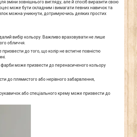
для зміни зовнішнього вигляду, але й спосіб виразити свою
роцес може бути складним і вимагати певних навичок та
илок можна уникнути, дотримуючись деяких простих
вдалий вибір кольору. Важливо враховувати не лише
шого обличчя.
ризвести до того, що колір не встигне повністю
ні.
я фарби може призвести до перенасиченого кольору
ти до плямистого або нерівного забарвлення,
 рукавичок або спеціального крему може призвести до