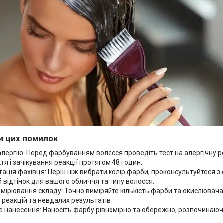
и цих помилок
алергію: Перед фарбуванням волосся проведіть тест на алергічну р
ктя і зачікування реакції протягом 48 годин.
тація фахівця: Перш ніж вибрати колір фарби, проконсультуйтеся 
відтінок для вашого обличчя та типу волосся.
мірювання складу: Точно виміряйте кількість фарби та окислювача 
 реакцій та невдалих результатів.
 нанесення: Наносіть фарбу рівномірно та обережно, розпочинаюч