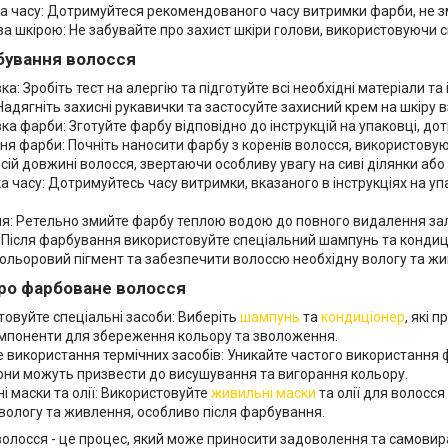
а часу: Дотримуйтеся рекомендованого часу витримки фарби, не з
а шкірою: Не забувайте про захист шкіри голови, використовуючи с
бування волосся
ка: Зробіть тест на алергію та підготуйте всі необхідні матеріали та
Надягніть захисні рукавички та застосуйте захисний крем на шкіру в
ка фарби: Зготуйте фарбу відповідно до інструкцій на упаковці, д
ня фарби: Почніть наносити фарбу з коренів волосся, використовую
сій довжині волосся, звертаючи особливу увагу на сиві ділянки або
 часу: Дотримуйтесь часу витримки, вказаного в інструкціях на уп
я: Ретельно змийте фарбу теплою водою до повного видалення за
 Після фарбування використовуйте спеціальний шампунь та кондиц
кольоровий пігмент та забезпечити волоссю необхідну вологу та ж
про фарбоване волосся
овуйте спеціальні засоби: Виберіть
шампунь
та
кондиціонер
, які 
омпоненти для збереження кольору та зволоження.
використання термічних засобів: Уникайте частого використання фе
вони можуть призвести до висушування та вигорання кольору.
і маски та олії: Використовуйте
живильні маски
та олії для волосс
вологу та живлення, особливо після фарбування.
олосся - це процес, який може приносити задоволення та самовир