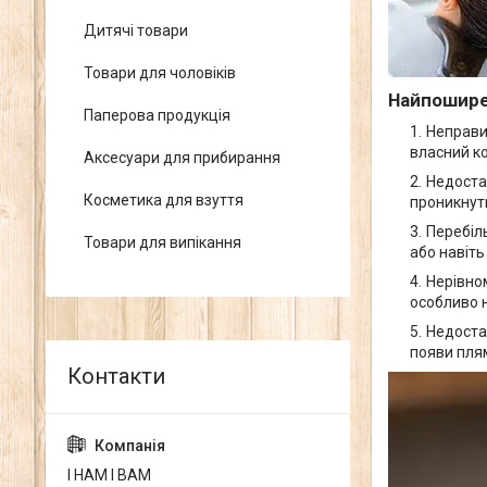
Дитячі товари
Товари для чоловіків
Найпошире
Паперова продукція
Неправи
власний ко
Аксесуари для прибирання
Недоста
Косметика для взуття
проникнути
Перебіл
Товари для випікання
або навіть
Нерівно
особливо н
Недоста
появи плям
І НАМ І ВАМ