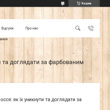
Кошик
Відгуки
Про нас
тання
и та доглядати за фарбованим
сся: як їх уникнути та доглядати за