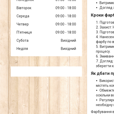
Витримк
Догляд з
Вівторок
09:00
18:00
Кроки фар
Середа
09:00
18:00
Підготов
Четвер
09:00
18:00
Захист: 
Підготов
Пʼятниця
09:00
18:00
Нанесен
Субота
Вихідний
фарбу по в
Витримка
Неділя
Вихідний
процесу.
Змиванн
Догляд:
зберегти 
Як дбати 
Використ
містять к
Обмежте 
оскільки 
Регулярн
необхідну 
Фарбування в