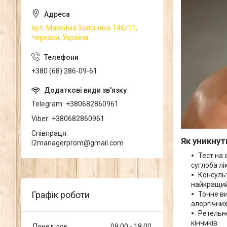
вул. Максима Залізняка 146/11,
Черкаси, Україна
+380 (68) 286-09-61
Telegram
+380682860961
Viber
+380682860961
Співпраця
Як уникнут
l2managerprom@gmail.com
Тест на 
суглоба лі
Консуль
найкращий 
Графік роботи
Точне ви
алергічних
Ретельне
кінчиків.
Понеділок
09:00
18:00