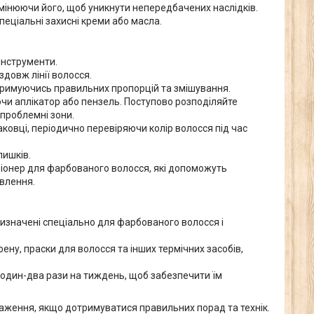
мінюючи його, щоб уникнути непередбачених наслідків.
пеціальні захисні креми або масла.
 інструменти.
здовж лінії волосся.
отримуючись правильних пропорцій та змішування.
чи аплікатор або пензель. Поступово розподіляйте
 проблемні зони.
аковці, періодично перевіряючи колір волосся під час
лишків.
іонер для фарбованого волосся, які допоможуть
ивлення.
призначені спеціально для фарбованого волосся і
ну, праски для волосся та інших термічних засобів,
я один-два рази на тиждень, щоб забезпечити їм
аження, якщо дотримуватися правильних порад та технік.