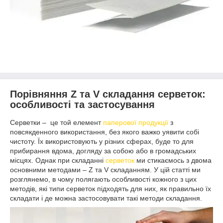
Порівняння Z та V складання серветок:
особливості та застосування
Серветки – це той елемент
паперової продукції
з
повсякденного використання, без якого важко уявити собі
чистоту. Їх використовують у різних сферах, буде то для
прибирання вдома, догляду за собою або в громадських
місцях. Однак при складанні
серветок
ми стикаємось з двома
основними методами – Z та V складанням. У цій статті ми
розглянемо, в чому полягають особливості кожного з цих
методів, які типи серветок підходять для них, як правильно їх
складати і де можна застосовувати такі методи складання.