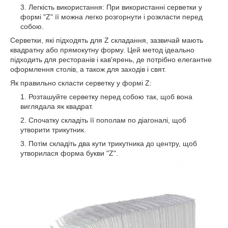
Легкість використання: При використанні серветки у
формі "Z" її можна легко розгорнути і розкласти перед
собою.
Серветки, які підходять для Z складання, зазвичай мають
квадратну або прямокутну форму. Цей метод ідеально
підходить для ресторанів і кав'ярень, де потрібно елегантне
оформлення столів, а також для заходів і свят.
Як правильно скласти серветку у формі Z:
Розташуйте серветку перед собою так, щоб вона
виглядала як квадрат.
Спочатку складіть її пополам по діагоналі, щоб
утворити трикутник.
Потім складіть два кути трикутника до центру, щоб
утворилася форма букви "Z".