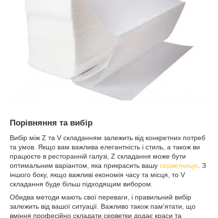
Порівняння та вибір
Вибір між Z та V складанням залежить від конкретних потреб
та умов. Якщо вам важлива елегантність і стиль, а також ви
працюєте в ресторанній галузі, Z складання може бути
оптимальним варіантом, яка прикрасить вашу
серветницю
. З
іншого боку, якщо важливі економія часу та місця, то V
складання буде більш підходящим вибором.
Обидва методи мають свої переваги, і правильний вибір
залежить від вашої ситуації. Важливо також пам'ятати, що
вміння професійно складати серветки додає краси та